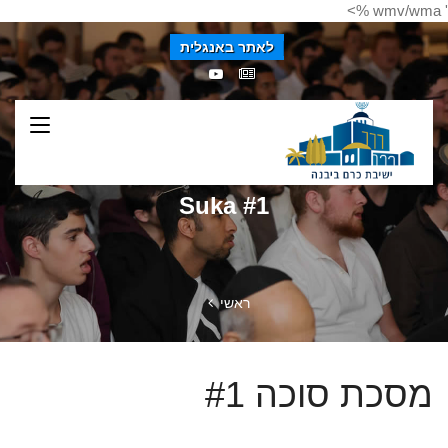
' wmv/wma %>
לאתר באנגלית
Suka #1
ראשי
מסכת סוכה #1