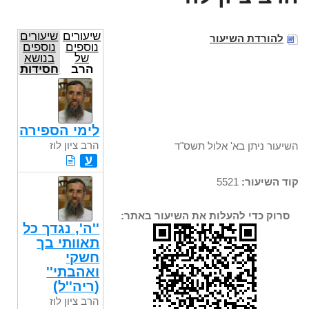
שיעורים
שיעורים
להורדת השיעור
נוספים
נוספים
של
בנושא
הרב
חסידות
ציון לוז
לימי הספירה
הרב ציון לוז
השיעור ניתן בא' אלול תשס"ד
ע
קוד השיעור:
5521
סרוק כדי להעלות את השיעור באתר:
''ה', נגדך כל
תאוותי בך
חשקי
ואהבתי''
(ריה''ל)
הרב ציון לוז