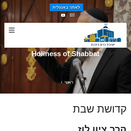
לאתר באנגלית
Holiness of Shabbat
ראשי
קדושת שבת
הרב ציון לוז