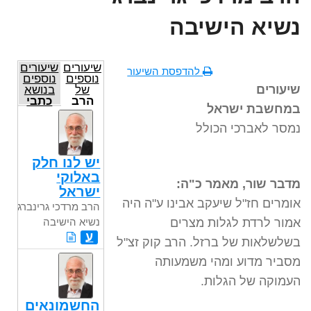
נשיא הישיבה
שיעורים
שיעורים
להדפסת השיעור
נוספים
נוספים
שיעורים
של
בנושא
הרב
כתבי
במחשבת ישראל
מרדכי
הרב
גרינברג
קוק
נמסר לאברכי הכולל
נשיא
הישיבה
יש לנו חלק
באלוקי
מדבר שור, מאמר כ"ה:
ישראל
אומרים חז"ל שיעקב אבינו ע"ה היה
הרב מרדכי גרינברג
אמור לרדת לגלות מצרים
נשיא הישיבה
ע
בשלשלאות של ברזל. הרב קוק זצ"ל
מסביר מדוע ומהי משמעותה
העמוקה של הגלות.
החשמונאים