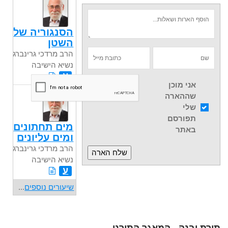
הסנגוריה של
השטן
הרב מרדכי גרינברג
נשיא הישיבה
ע
אני מוכן
שההארה
שלי
תפורסם
מים תחתונים
באתר
ומים עליונים
הרב מרדכי גרינברג
נשיא הישיבה
ע
שיעורים נוספים
...
תורת יבנה - המאגר התורני