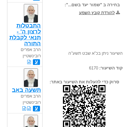
בחירה ב "שמור יעד בשם...":
להורדת קובץ השמע
התבטלות
לרצון ה' -
תנאי לקבלת
התורה
הרב אפרים
השיעור ניתן בכ"א שבט תשע"ה
רובינשטיין
ע
קוד השיעור:
6170
סרוק כדי להעלות את השיעור באתר:
תשעה באב
הרב אפרים
רובינשטיין
ע