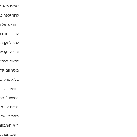
שמים הוא המ
לרור יספר כב
ההרגש של המ
עובר. והנה 
לבם לתקן תמ
ותורה נקראת
לפעול בעתיד.
מעשיהם של י
בנ"א מתקרבי
החיצוני. כי ב
במעשיו". אמ
בפרט ע"י פא
מהתיקון של 
הוא חש בהם 
חשוב קצת כה