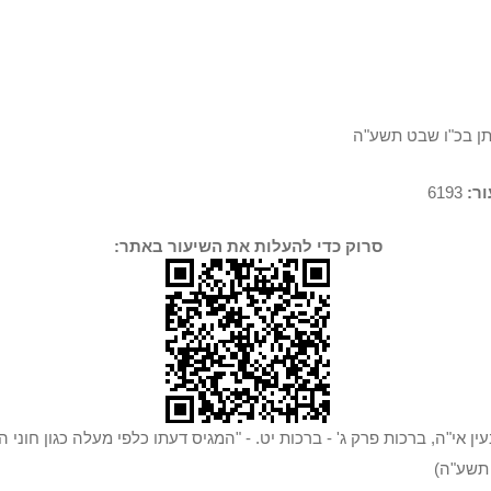
תן בכ"ו שבט תשע"ה
ר:
6193
סרוק כדי להעלות את השיעור באתר:
ין אי"ה, ברכות פרק ג' - ברכות יט. - "המגיס דעתו כלפי מעלה כגון חוני 
 תשע"ה)