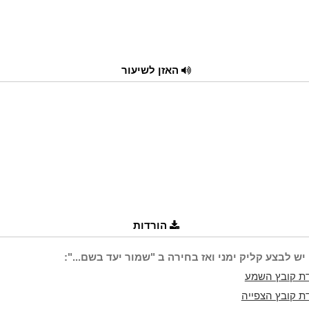
האזן לשיעור
הורדות
יש לבצע קליק ימני ואז בחירה ב "שמור יעד בשם...":
ת קובץ השמע
ת קובץ הצפייה