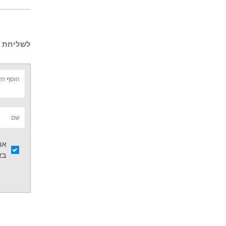
לשליחת ש
אנ
בא