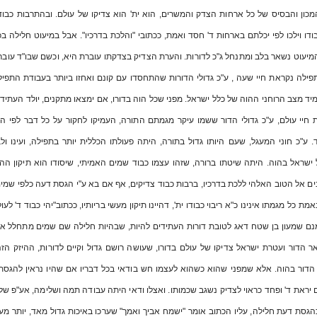
כון והבסיס של כל ארחות הצדק והמשרים, הוא ית' הוא צדיקו של עולם. ובהתרבות כבוד
ודו וילכו לפי יכלתם בארחות ד' חסד ואמת, ככתובי "והלכת בדרכיו". אבל במיעוט חלילה ב
יעוט נשאר בלב ומתנחל ג"כ לדורות. והערת הצדיק בצדקתו עוברת היא, וכשם שבו"ד עובר 
תפילה נקראת חיי שעה , ע"כ גדולי הדורות שהתחסדו עם קונם ואחזו ביותר בעבודת התפיל
יד מצב הרוחני ההוה של כלל ישראל. מפני שכל הוה בדורו, אם ימצאו מתקנים, יולד העתיד
 חיי עולם, ע"כ גדולי הדור ששמו עיקר מגמתם התורה, העמיקו לחקור על כל דבר לפי המ
 ע"כ חוני המעגל, שעם היותו גדול בתורה, היתה פעולתו הכללית יותר בתפילה, ועינו ולב
שראל בהוה. היתה שיטתו ברורה, שזהו עצמו כבוד שמים האמיתי, שיסודו הוא תיקון ההנ
ם אל הטוב האלהי ללכת בדרכיו, ברבות כבוד צדיקים, אף אם בא ע"י הגסת דעה כלפי שמים 
אמת כל מגמתו אינינו כ"א ריבוי כבודו ית', דהיינו תיקון מעשי בריותיו, ככתוב"יהי כבוד ד' לע
נם שמעון בן שטח דאג לטובת דורות העתידים להיות, שבהיות חלילה שם שמים מתחלל אפ
ר הדור ועטרת ישראל צדיקו של עולם בדורו, שעושה רושם גדול וקיים לדורות, ההיזק הזה 
הדור בהוה. אלא שמפני שהוא כשהוא לעצמו חש בודאי בכל דבריו אם שהיו נראין להגסת
יראת ד' ופחד כראוי לצדיק נשגב שכמותו. ואצלו ודאי היתה עבודה תמה ושלימה, אע"פ שלפ
גסת דעת חלילה, עליו הכתוב אומר "ישמח אביך ואמך" שערכו באיכות גדול מאד, יותר מער