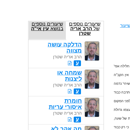
שיעורים נוספים
שיעורים נוספים
יעור
של
הרב אריה
בנושא
עין אי"ה
שטרן
הדלקה עושה
מצווה
הרב אריה שטרן
ע
חלילה אפי'
שמחה או
אין הקב"ה
ליצנות
שיהי' נדמה
הרב אריה שטרן
ע
תרבה כבוד
חומרת
לפני המקום
איסורי עריות
צמו גדולת
הרב אריה שטרן
ת של שעה,
ע
כי רק כבוד
מה אקב לא