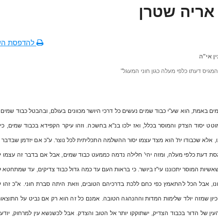
אריה שטרן
להדפסת הש
ן אי"ה
"המגיס דעתו כלפי מעלה כגון חוני המעגל"
ים באמת, הוא שע"י כבוד שמים נעשים כל דרכי היושר מכוונים בעולם, ובהבטל כבוד שמים 
טט יסוד הצדק והמוסר בכלל, ואז ילכו בנ"א בחשכה. וזהו עיקר הקפידא בכבוד שמים, כי 
ו, אלא שכבודו ית' הוא מצד עצמו יסור ההשלמה התכליתית לכל נוצר. ע"כ אם יזדמן שבדבר 
גסת דעת כלפי מעלה, ומזה יהי' חלילה נדמה כממעט כבוד שמים, אבל אם בדבר זה עצמו י
שאשיות המוסר יתכוננו עי"ז ביושר. כי בראות העם עד כמה גדול כבוד צדיקים, עד שמתחטא 
ונו, אבל הכל להתאמץ כפי כחם ללכת בדרכיהם הטובים, וזאת היתה סברת חוני. א"כ זהו ע
כיון שמזה יולד שלימות המדות וההנהגה הטובה. אמנם כל זה הוא רק אם נביט על התוצאו
ין של הדור בכבוד הצדיק, ישתוקקו יותר אל הטוב והצדק. אבל לכשנשא עין למרחוק, יודע 