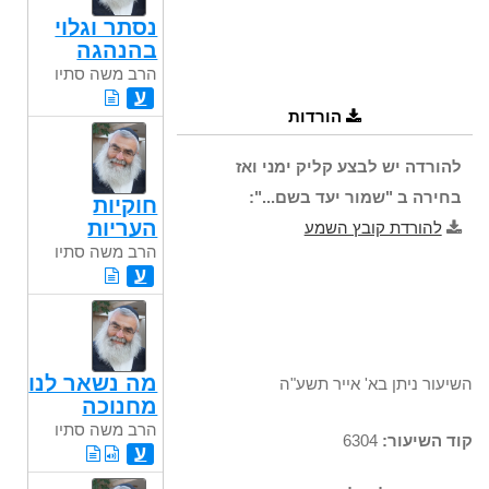
נסתר וגלוי
בהנהגה
הרב משה סתיו
ע
הורדות
להורדה יש לבצע קליק ימני ואז
בחירה ב "שמור יעד בשם...":
חוקיות
העריות
להורדת קובץ השמע
הרב משה סתיו
ע
מה נשאר לנו
השיעור ניתן בא' אייר תשע"ה
מחנוכה
הרב משה סתיו
קוד השיעור:
6304
ע