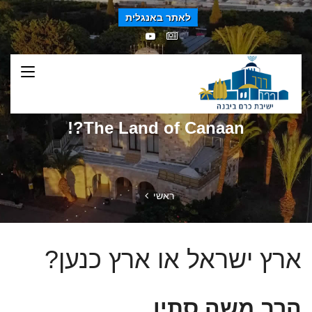
לאתר באנגלית
The Land of Canaan?!
ראשי
ארץ ישראל או ארץ כנען?
הרב משה סתיו