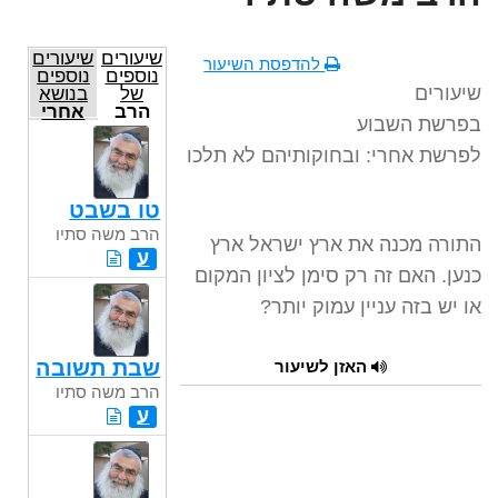
שיעורים
שיעורים
להדפסת השיעור
נוספים
נוספים
שיעורים
של
בנושא
הרב
אחרי
בפרשת השבוע
משה
מות
סתיו
לפרשת אחרי: ובחוקותיהם לא תלכו
טו בשבט
הרב משה סתיו
התורה מכנה את ארץ ישראל ארץ
ע
כנען. האם זה רק סימן לציון המקום
או יש בזה עניין עמוק יותר?
שבת תשובה
האזן לשיעור
הרב משה סתיו
ע