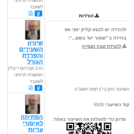
המשגיח הרוחני
לשעבר
ע
הורדות
להורדה יש לבצע קליק ימני ואז
בחירה ב "שמור יעד בשם...":
שיוויון
להורדת קובץ הצפייה
השעירים
והפרדת
הגורל
הרב אברהם ריבלין,
המשגיח הרוחני
לשעבר
ע
השיעור ניתן בי"ג תמוז תשע"ה
קוד השיעור:
6528
הפתיחה
סרוק כדי להעלות את השיעור באתר:
לאיסורי
עריות