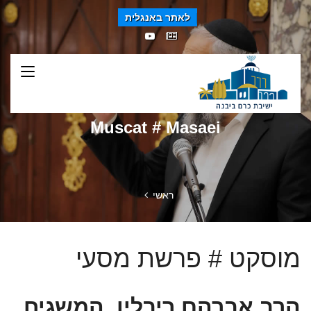
לאתר באנגלית
Muscat # Masaei
ראשי
מוסקט # פרשת מסעי
הרב אברהם ריבלין, המשגיח