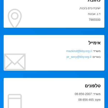
ישיבת כרם ביבנה,
ד.נ. אבטח
7985500
אימייל
משרד:
mazkirut@kby.org.il
בוגרים:
pr_secy@kby.org.il
טלפונים
משרד: 08-856-2007
פקס: 08-856-465