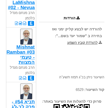
LaMishna
#02 - Nevua
הרב מנחם מנדל
בלכמן
הורדות
E
להורדה יש לבצע קליק ימני ואז
בחירה ב "שמור יעד בשם...":
להורדת קובץ השמע
Mishnat
Ramban #03
- טעמי
המצוות
הרב מנחם מנדל
בלכמן
השיעור ניתן בכ"ג תמוז תשע"ה
E
קוד השיעור:
6529
תניא #54 -
סרוק כדי להעלות את השיעור באתר:
פרק לב-לג