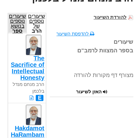
שיעורים
שיעורים
להורדת השיעור
נוספים
נוספים
של
בנושא
הרב
ספר
להדפסת השיעור
מנחם
המצוות
מנדל
לרמב"ם
שיעורים
בלכמן
בספר המצוות לרמב"ם
The
Sacrifice of
Intellectual
מצורף דף מקורות להורדה
Honesty
הרב מנחם מנדל
בלכמן
האזן לשיעור
E
Hakdamot
HaRambam