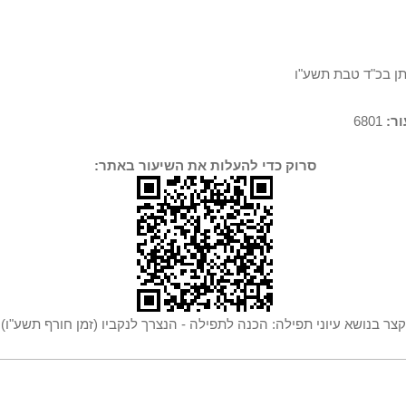
תן בכ"ד טבת תשע"ו
ר:
6801
סרוק כדי להעלות את השיעור באתר:
צר בנושא עיוני תפילה: הכנה לתפילה - הנצרך לנקביו (זמן חורף תשע"ו)