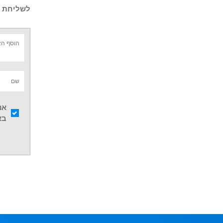
לשליחת ש
אנ
בא