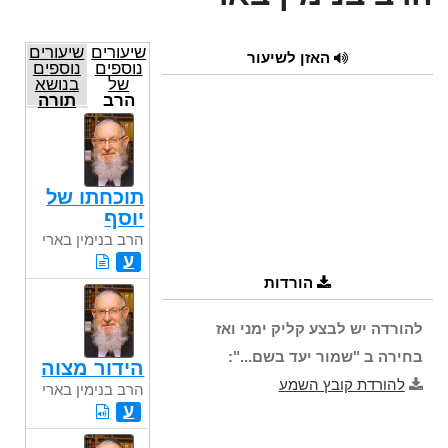
שיעורים
שיעורים
האזן לשיעור
נוספים
נוספים
של
בנושא
הרב
תורה
בנימין
בארי
תוכחתו של
יוסף
הרב בנימין בארי
ע
הורדות
להורדה יש לבצע קליק ימני ואז
בחירה ב "שמור יעד בשם...":
הידור מצוה
להורדת קובץ השמע
הרב בנימין בארי
ע