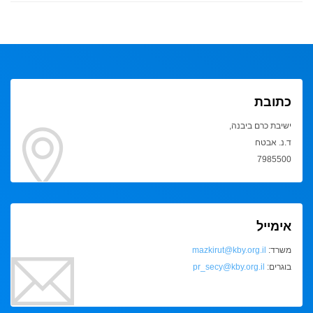
כתובת
ישיבת כרם ביבנה,
ד.נ. אבטח
7985500
אימייל
משרד:
mazkirut@kby.org.il
בוגרים:
pr_secy@kby.org.il