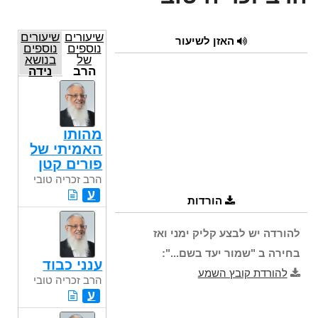
שיעורים
שיעורים
האזן לשיעור
נוספים
נוספים
של
בנושא
הרב
נידה
זכריה
טובי
מהותו
האמיתי של
פורים קטן
הרב זכריה טובי
ע
הורדות
להורדה יש לבצע קליק ימני ואז
בחירה ב "שמור יעד בשם...":
ענני כבוד
להורדת קובץ השמע
הרב זכריה טובי
ע