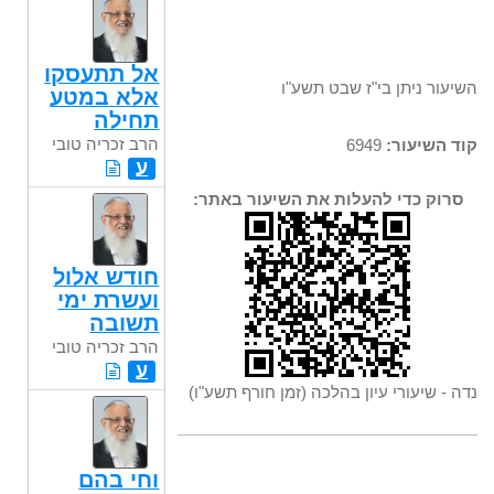
אל תתעסקו
השיעור ניתן בי"ז שבט תשע"ו
אלא במטע
תחילה
הרב זכריה טובי
קוד השיעור:
6949
ע
סרוק כדי להעלות את השיעור באתר:
חודש אלול
ועשרת ימי
תשובה
הרב זכריה טובי
ע
נדה - שיעורי עיון בהלכה (זמן חורף תשע"ו)
וחי בהם