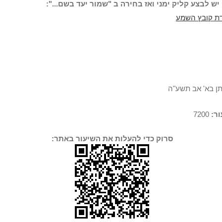
יש לבצע קליק ימני ואז בחירה ב "שמור יעד בשם...":
ת קובץ השמע
תן בא' אב תשע"ה
ר:
7200
סרוק כדי להעלות את השיעור באתר: