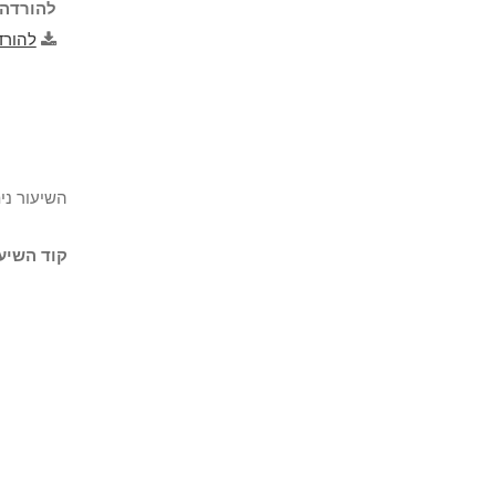
להורדה 
להורד
השיעור ני
קוד השיעו