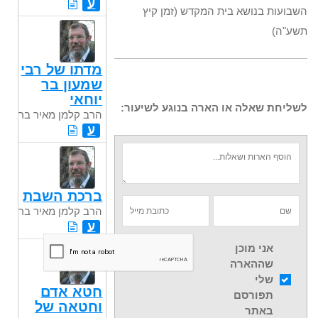
ע
השבועות בנושא בית המקדש (זמן קיץ
תשע"ה)
מדתו של רבי
שמעון בר
יוחאי
לשליחת שאלה או הארה בנוגע לשיעור:
הרב קלמן מאיר בר
ע
ברכת השבת
הרב קלמן מאיר בר
ע
אני מוכן
שההארה
שלי
חטא אדם
תפורסם
וחטאה של
באתר