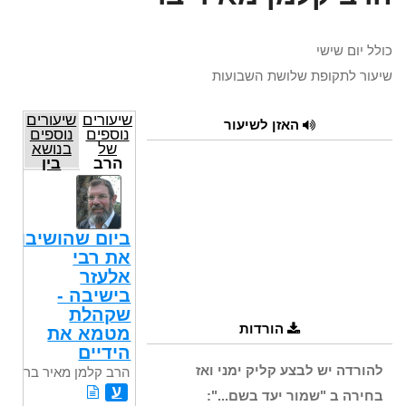
כולל יום שישי
שיעור לתקופת שלושת השבועות
שיעורים
שיעורים
האזן לשיעור
נוספים
נוספים
של
בנושא
הרב
בין
קלמן
המצרים
מאיר
בר
ביום שהושיבו
את רבי
אלעזר
בישיבה -
שקהלת
הורדות
מטמא את
הידיים
להורדה יש לבצע קליק ימני ואז
הרב קלמן מאיר בר
ע
בחירה ב "שמור יעד בשם...":