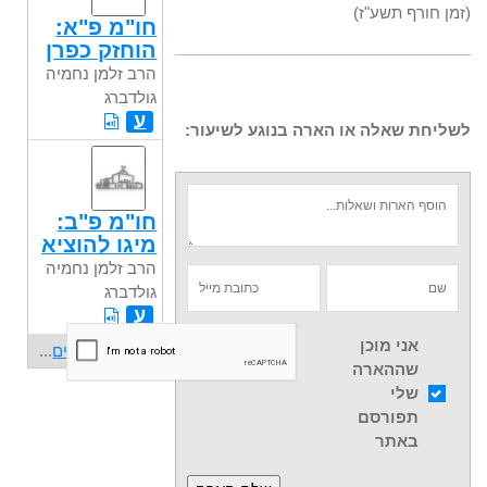
(זמן חורף תשע"ז)
חו"מ פ"א:
הוחזק כפרן
הרב זלמן נחמיה
גולדברג
ע
לשליחת שאלה או הארה בנוגע לשיעור:
חו"מ פ"ב:
מיגו להוציא
הרב זלמן נחמיה
גולדברג
ע
אני מוכן
שיעורים נוספים
...
שההארה
שלי
תפורסם
באתר