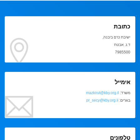
כתובת
ישיבת כרם ביבנה,
ד.נ. אבטח
7985500
אימייל
משרד:
mazkirut@kby.org.il
בוגרים:
pr_secy@kby.org.il
טלפונים