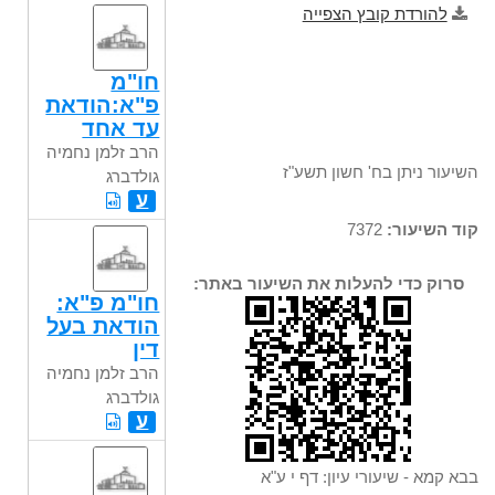
להורדת קובץ הצפייה
חו"מ
פ"א:הודאת
עד אחד
הרב זלמן נחמיה
השיעור ניתן בח' חשון תשע"ז
גולדברג
ע
קוד השיעור:
7372
סרוק כדי להעלות את השיעור באתר:
חו"מ פ"א:
הודאת בעל
דין
הרב זלמן נחמיה
גולדברג
ע
בבא קמא - שיעורי עיון: דף י ע"א