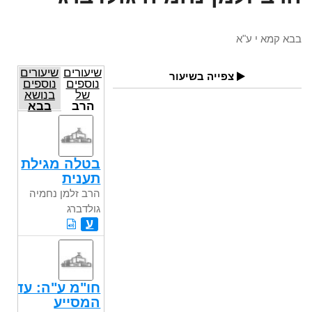
בבא קמא י ע"א
שיעורים
שיעורים
צפייה בשיעור
נוספים
נוספים
של
בנושא
הרב
בבא
זלמן
קמא
נחמיה
גולדברג
בטלה מגילת
תענית
הרב זלמן נחמיה
גולדברג
ע
חו"מ ע"ה: עד
המסייע