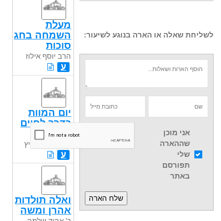
מעלת
השמחה בחג
לשליחת שאלה או הארה בנוגע לשיעור:
סוכות
הרב יוסף אילוז
ע
יום המוות
כדרך לחיים
אמיתיים
אני מוכן
שההארה
ר' מאיר ציצוביץ
ע
שלי
תפורסם
באתר
ואלה תולדות
אהרן ומשה
ר' אהוד שלמה