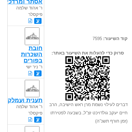
אסתר ומרדכי
ר' אהוד שלמה
פיקסלר
ע
קוד השיעור:
7595
חובת
סרוק כדי להעלות את השיעור באתר:
השכרות
בפורים
ר' ניר ישי
ע
תענית ועמלק
דברים לעילוי נשמת מרן ראש הישיבה, הרב
ר' אהוד שלמה
חיים יעקב גולדויכט זצ"ל, בשבעה לפטירתו
פיקסלר
ע
(זמן חורף תשנ"ה)