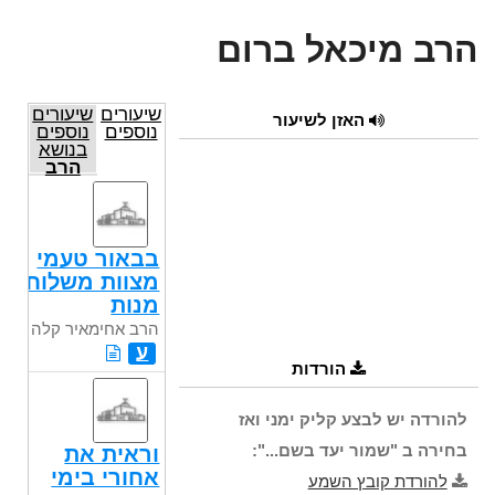
הרב מיכאל ברום
שיעורים
שיעורים
האזן לשיעור
נוספים
נוספים
בנושא
הרב
ח"י
גולדוויכט
זצ"ל
בבאור טעמי
מצוות משלוח
מנות
הרב אחימאיר קלה
ע
הורדות
להורדה יש לבצע קליק ימני ואז
בחירה ב "שמור יעד בשם...":
וראית את
אחורי בימי
להורדת קובץ השמע