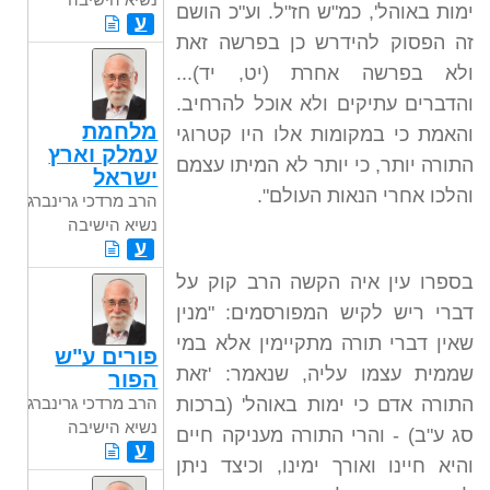
ימות באוהל', כמ"ש חז"ל. וע"כ הושם
ע
זה הפסוק להידרש כן בפרשה זאת
ולא בפרשה אחרת (יט, יד)...
והדברים עתיקים ולא אוכל להרחיב.
מלחמת
והאמת כי במקומות אלו היו קטרוגי
עמלק וארץ
התורה יותר, כי יותר לא המיתו עצמם
ישראל
והלכו אחרי הנאות העולם".
הרב מרדכי גרינברג
נשיא הישיבה
ע
בספרו עין איה הקשה הרב קוק על
דברי ריש לקיש המפורסמים: "מנין
שאין דברי תורה מתקיימין אלא במי
פורים ע"ש
שממית עצמו עליה, שנאמר: 'זאת
הפור
התורה אדם כי ימות באוהל' (ברכות
הרב מרדכי גרינברג
נשיא הישיבה
סג ע"ב) - והרי התורה מעניקה חיים
ע
והיא חיינו ואורך ימינו, וכיצד ניתן