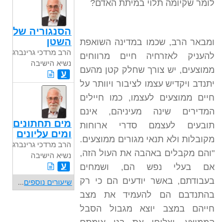
לומר שקיומה תלוי במיתת האדם?
הסנגוריה של
השטן
ומבאר הרב, שכמו במדינה השואפת
הרב מרדכי גרינברג
להעניק לאזרחיה חיים מרווחים
נשיא הישיבה
ממוצעים, יש צורך שחלק קטן מהעם
ע
יתנדב ויקדיש עצמו לציבור ויוותר על
חיים ממוצעים לעצמו, כמו חיילים
המדירים שינה מעיניהם, אינם
מים תחתונים
תובעים לעצמם סדרי ארוחות
ומים עליונים
מקובלות ולא תנאי מגורים ממוצעים.
הרב מרדכי גרינברג
"והם מקבלים באהבה את העול הזה,
נשיא הישיבה
ע
אם בעלי נפש הם, ושמחים
בעבודתם, באשר יודעים הם כי רק
שיעורים נוספים
...
בהתנדבם הם להעמיד את מצב
חייהם במצב יוצא מגבול הסבל