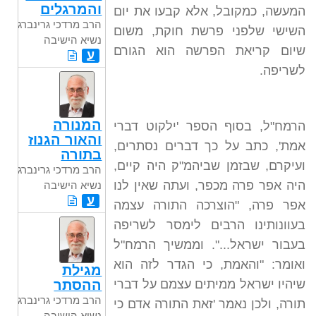
והמרגלים
המעשה, כמקובל, אלא קבעו את יום
הרב מרדכי גרינברג
השישי שלפני פרשת חוקת, משום
נשיא הישיבה
שיום קריאת הפרשה הוא הגורם
ע
לשריפה.
המנורה
הרמח"ל, בסוף הספר 'ילקוט דברי
והאור הגנוז
אמת', כתב על כך דברים נסתרים,
בתורה
ועיקרם, שבזמן שביהמ"ק היה קיים,
הרב מרדכי גרינברג
היה אפר פרה מכפר, ועתה שאין לנו
נשיא הישיבה
ע
אפר פרה, "הוצרכה התורה עצמה
בעוונותינו הרבים לימסר לשריפה
בעבור ישראל...". וממשיך הרמח"ל
ואומר: "והאמת, כי הגדר לזה הוא
מגילת
שיהיו ישראל ממיתים עצמם על דברי
ההסתר
הרב מרדכי גרינברג
תורה, ולכן נאמר 'זאת התורה אדם כי
נשיא הישיבה