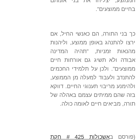
הממוצע, יצליחו את בני אומתם
בחיים ממוצעים".
כך בני התורה, הם כאנשי החיל, אם
ירצו להתנהג באופן ממוצע, וליהנות
מהנאות זמניות, "תהיה המדינה
אבודה ולא תשיג גם אורחות חיים
ממוצעים". ולכן על תלמידי החכמים
להתנדב ולעבוד למעלה מן הממוצע,
ולהימנע מריבוי תענוגי החיים. דווקא
בזה שהם ממיתים עצמם באהלה של
תורה, מביאים חיים לאומה כולה.
(פורסם ב
אשכולות 425 # חקת