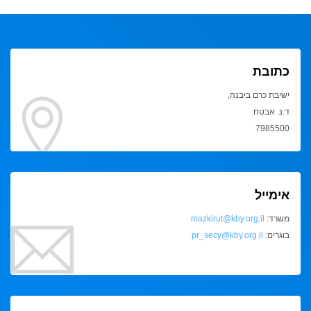
כתובת
ישיבת כרם ביבנה,
ד.נ. אבטח
7985500
אימייל
משרד:
mazkirut@kby.org.il
בוגרים:
pr_secy@kby.org.il