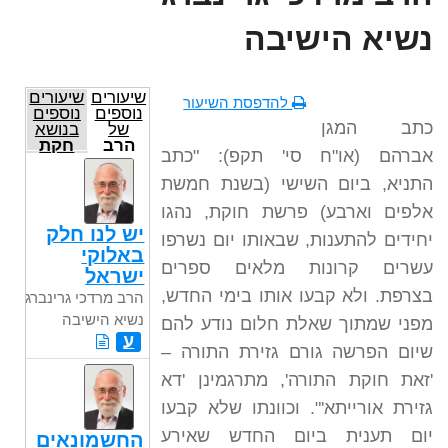
נשיא הישיבה
שיעורים
שיעורים
להדפסת השיעור
נוספים
נוספים
כתב המגן
של
בנושא
הרב
חקת
אברהם (או"ח סי' תקפ): "כתב
מרדכי
גרינברג
התניא, ביום השישי (בשנת חמשת
נשיא
הישיבה
אלפים וארבע) פרשת חוקת, נהגו
יש לנו חלק
יחידים להתענות, שבאותו יום נשרפו
באלוקי
עשרים קרונות מלאים ספרים
ישראל
בצרפת. ולא קבעו אותו בימי החדש,
הרב מרדכי גרינברג
נשיא הישיבה
מפני שמתוך שאלת חלום נודע להם
ע
שיום הפרשה גורם גזירת התורה –
'זאת חוקת התורה', מתרגמינן 'דא
גזירת אורייתא'". וכוונתו שלא קבעו
יום תענית ביום החדש שאירע
החשמונאים