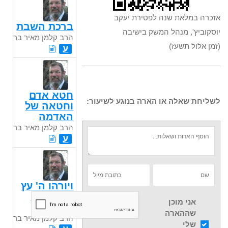
אזכרה במלאת שנה לפטירת יעקב
ברכת השבת
יוסקוביץ', מנהל המשק בישיבה
הרב קלמן מאיר בר
(זמן אלול תשעז)
ע
חטא אדם
לשליחת שאלה או הארה בנוגע לשיעור:
וחטאה של
האדמה
הרב קלמן מאיר בר
ע
ויורהו ה' עץ
... וימתקו
אני מוכן
המים
שההארה
הרב קלמן מאיר בר
שלי