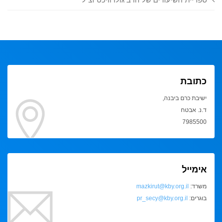
כתובת
ישיבת כרם ביבנה,
ד.נ. אבטח
7985500
אימייל
משרד:
mazkirut@kby.org.il
בוגרים:
pr_secy@kby.org.il