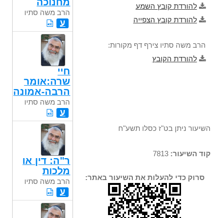
מחנוכה
להורדת קובץ השמע
הרב משה סתיו
להורדת קובץ הצפייה
ע
הרב משה סתיו צירף דף מקורות:
להורדת הקובץ
חיי
שרה:אומר
הרבה-אמונה
הרב משה סתיו
ע
השיעור ניתן בט"ז כסלו תשע"ח
קוד השיעור:
7813
ר"ה: דין או
מלכות
סרוק כדי להעלות את השיעור באתר:
הרב משה סתיו
ע