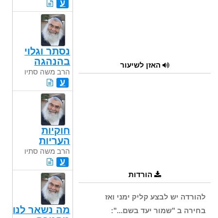
ע
נסתר וגלוי
בהנהגה
האזן לשיעור
הרב משה סתיו
ע
חוקיות
העריות
הרב משה סתיו
ע
הורדות
להורדה יש לבצע קליק ימני ואז
מה נשאר לנו
בחירה ב "שמור יעד בשם...":