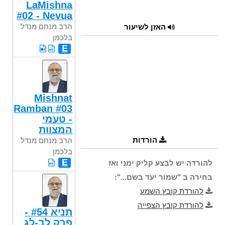
LaMishna
#02 - Nevua
הרב מנחם מנדל
האזן לשיעור
בלכמן
E
Mishnat
Ramban #03
- טעמי
המצוות
הורדות
הרב מנחם מנדל
בלכמן
E
להורדה יש לבצע קליק ימני ואז
בחירה ב "שמור יעד בשם...":
להורדת קובץ השמע
להורדת קובץ הצפייה
תניא #54 -
פרק לב-לג