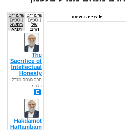
שיעורים
שיעורים
צפייה בשיעור
נוספים
נוספים
של
בנושא
הרב
תניא
מנחם
מנדל
בלכמן
The
Sacrifice of
Intellectual
Honesty
הרב מנחם מנדל
בלכמן
E
Hakdamot
HaRambam