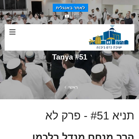
לאתר באנגלית
Tanya #51
ראשי
תניא #51 - פרק לא
הרב מנחם מנדל בלכמן