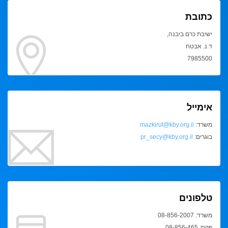
כתובת
ישיבת כרם ביבנה,
ד.נ. אבטח
7985500
אימייל
משרד:
mazkirut@kby.org.il
בוגרים:
pr_secy@kby.org.il
טלפונים
משרד: 08-856-2007
פקס: 08-856-465