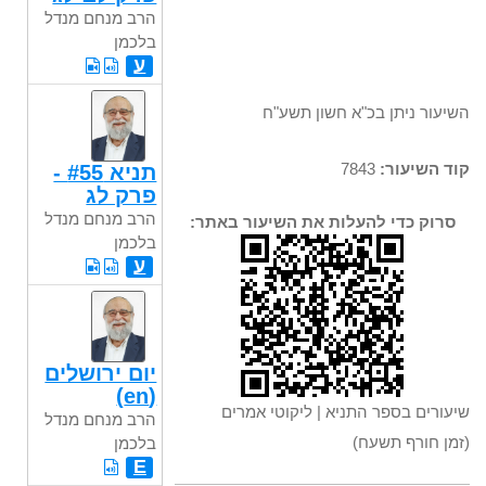
הרב מנחם מנדל
בלכמן
ע
השיעור ניתן בכ"א חשון תשע"ח
קוד השיעור:
7843
תניא #55 -
פרק לג
הרב מנחם מנדל
סרוק כדי להעלות את השיעור באתר:
בלכמן
ע
יום ירושלים
(en)
שיעורים בספר התניא | ליקוטי אמרים
הרב מנחם מנדל
(זמן חורף תשעח)
בלכמן
E