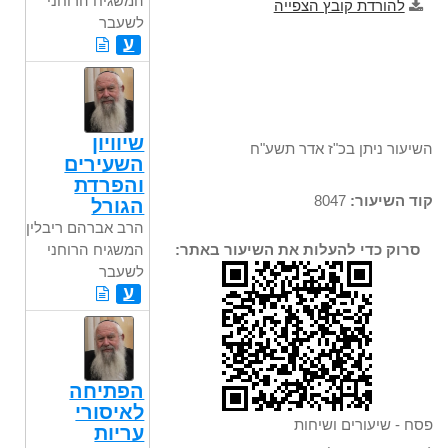
המשגיח הרוחני
להורדת קובץ הצפייה
לשעבר
ע
שיוויון
השיעור ניתן בכ"ז אדר תשע"ח
השעירים
והפרדת
קוד השיעור:
8047
הגורל
הרב אברהם ריבלין,
המשגיח הרוחני
סרוק כדי להעלות את השיעור באתר:
לשעבר
ע
הפתיחה
לאיסורי
פסח - שיעורים ושיחות
עריות