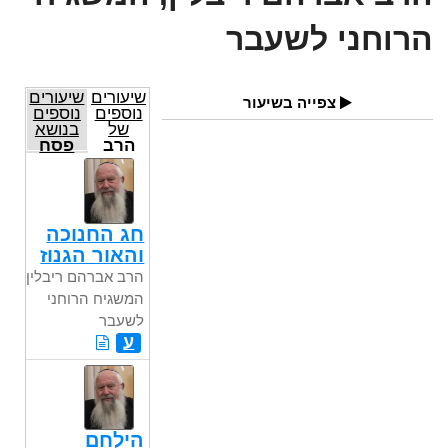
הרוחני לשעבר
שיעורים
שיעורים
צפייה בשיעור
נוספים
נוספים
של
בנושא
הרב
פסח
אברהם
ריבלין,
המשגיח
הרוחני
לשעבר
חג החנוכה
והאור הגנוז
הרב אברהם ריבלין,
המשגיח הרוחני
לשעבר
ע
הילחם