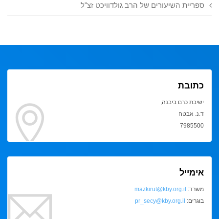
ספריית השיעורים של הרב גולדוויכט זצ"ל
כתובת
ישיבת כרם ביבנה,
ד.נ. אבטח
7985500
אימייל
משרד:
mazkirut@kby.org.il
בוגרים:
pr_secy@kby.org.il