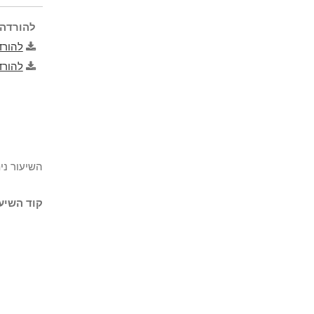
להורדה 
להורד
להורד
השיעור נית
קוד השיעו