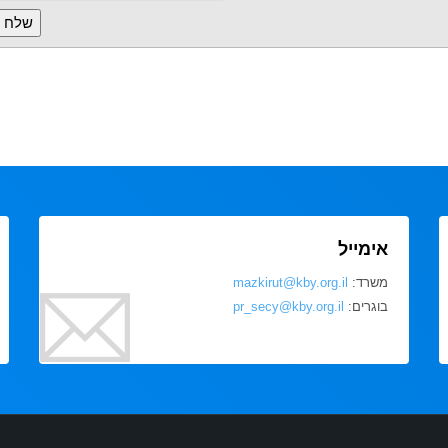
אימייל
משרד:
mazkirut@kby.org.il
בוגרים:
pr_secy@kby.org.il