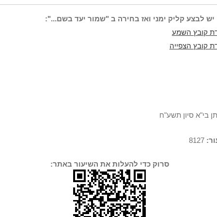
יש לבצע קליק ימני ואז בחירה ב "שמור יעד בשם...":
ת קובץ השמע
ת קובץ הצפייה
ן בי"א סיון תשע"ח
ר:
8127
סרוק כדי להעלות את השיעור באתר: