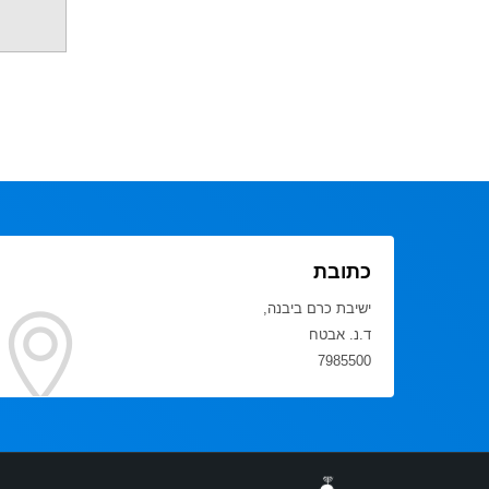
כתובת
ישיבת כרם ביבנה,
ד.נ. אבטח
7985500