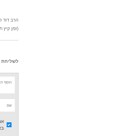
הרב דוד ק
(זמן קיץ 
לשליחת ש
אנ
בא