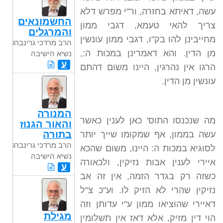
עשה, דאיתא בחזרה, ור"י מפרש דלא
החשמונאים
צריך להאי טעמא, דגבי ממון
והמרגלים
מחייבינן להו בק"ו, דגבי ממון עונשין
הרב מרדכי גרינברג
מן הדין. והא דאמרינן במכות ה:,
נשיא הישיבה
ע
הרגו אין נהרגין, היינו משום דהתם
עונשין מן הדין.
המנורה
מה שנכנסו התוס' כאן לענין כאשר
והאור הגנוז
בתורה
עשה בממון, אף שמקומו שייך יותר
הרב מרדכי גרינברג
לסוגיא במכות ה: היינו, משום שהכא
נשיא הישיבה
איירי לענין אבות נזיקין, ולכאורה
ע
כשזה רק בגדר הזמה, אין זה אב
נזיקין שהרי לא הזיק לו. וע"כ צ"ל
דאיירי שהוציאו ממון ע"י עדותן וזה
מגילת
הוי דין מזיק, אלא דאז אין תשלומין