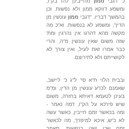
כ' דגבי
ממון
מחייבינן להו בק"ו,
ומשמע דווקא ממון ולא נפשות. וכן
בהמשך דבריו, "דגבי
ממון
עונשין מן
הדין", ומשמע לא בנפשות. וא"כ מה
מקשה מהא דהרגו אין נהרגין ומת'
שזה משום שאין עונשין מ"ה, והרי
כבר אמרו זאת לעיל, ואין צורך לא
לקושייתם ולא לתירוצם.
ובבית הלוי ח"א סי' ל"ג כ' ליישב,
שאמנם לכו"ע עונשין מן הדין, ומ"מ
בעינן לטעמא דאיתא בחזרה, משום
שיש פירכא על הק"ו, דמה נאמר -
ומה בכאשר זמם חייבין, כאשר עשה
לא כ"ש, איכא למיפרך, מה לכאשר
זמם שכן ישנו בנפשות, תאמר