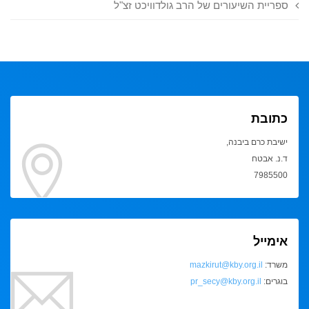
ספריית השיעורים של הרב גולדוויכט זצ"ל
כתובת
ישיבת כרם ביבנה,
ד.נ. אבטח
7985500
אימייל
משרד:
mazkirut@kby.org.il
בוגרים:
pr_secy@kby.org.il