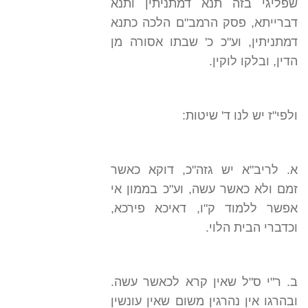
שפליגי בזה תנא דמתניתין ותנא
דברייתא, פסק הרמב"ם הלכה כתנא
דמתניתין, וע"כ כ' שבתו אסורה מן
הדין, ובלקו לוקין.
ולפי"ז יש לנו ד' שיטות:
א. לריב"א יש גזה"כ, דוקא כאשר
זמם ולא כאשר עשה, וע"כ בממון אי
אפשר ללמוד ק"ו, דאיכא פירכא,
וכדברי הבית הלוי.
ב. ר"י ס"ל שאין קרא לכאשר עשה.
ובהרגו אין נהרגין משום שאין עונשין