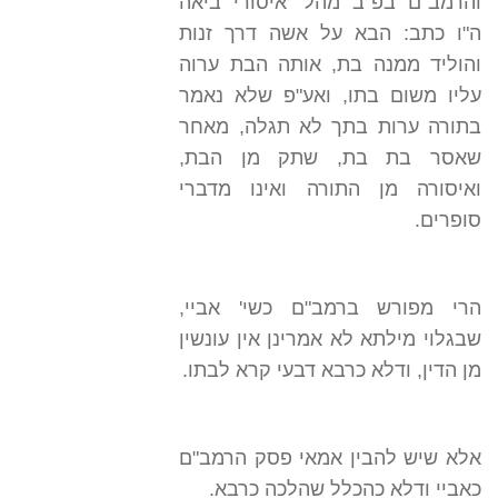
והרמב"ם בפ"ב מהל' איסורי ביאה
ה"ו כתב: הבא על אשה דרך זנות
והוליד ממנה בת, אותה הבת ערוה
עליו משום בתו, ואע"פ שלא נאמר
בתורה ערות בתך לא תגלה, מאחר
שאסר בת בת, שתק מן הבת,
ואיסורה מן התורה ואינו מדברי
סופרים.
הרי מפורש ברמב"ם כשי' אביי,
שבגלוי מילתא לא אמרינן אין עונשין
מן הדין, ודלא כרבא דבעי קרא לבתו.
אלא שיש להבין אמאי פסק הרמב"ם
כאביי ודלא כהכלל שהלכה כרבא.