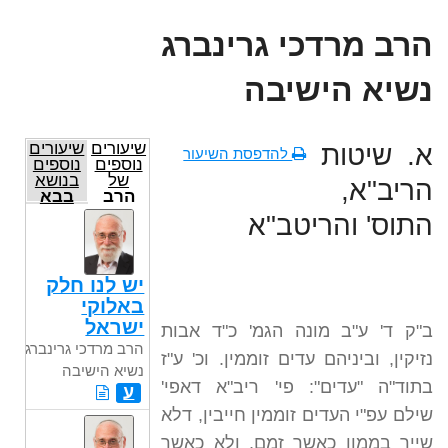
הרב מרדכי גרינברג
נשיא הישיבה
שיעורים
שיעורים
א. שיטות
להדפסת השיעור
נוספים
נוספים
של
בנושא
הריב"א,
הרב
בבא
מרדכי
קמא
התוס' והריטב"א
גרינברג
נשיא
הישיבה
יש לנו חלק
באלוקי
ישראל
ב"ק ד' ע"ב מונה הגמ' כ"ד אבות
הרב מרדכי גרינברג
נזיקין, וביניהם עדים זוממין. וכ' ע"ז
נשיא הישיבה
בתוד"ה "עדים": פי' ריב"א דאפי'
ע
שילם עפ"י העדים זוממין חייבין, דלא
שייך בממון כאשר זמם, ולא כאשר