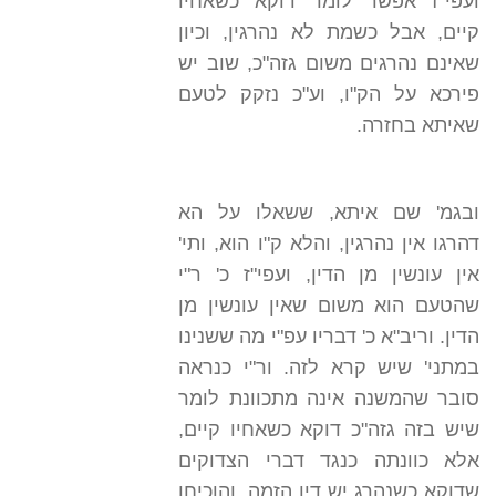
ועפי"ז אפשר לומר דוקא כשאחיו
קיים, אבל כשמת לא נהרגין, וכיון
שאינם נהרגים משום גזה"כ, שוב יש
פירכא על הק"ו, וע"כ נזקק לטעם
שאיתא בחזרה.
ובגמ' שם איתא, ששאלו על הא
דהרגו אין נהרגין, והלא ק"ו הוא, ותי'
אין עונשין מן הדין, ועפי"ז כ' ר"י
שהטעם הוא משום שאין עונשין מן
הדין. וריב"א כ' דבריו עפ"י מה ששנינו
במתני' שיש קרא לזה. ור"י כנראה
סובר שהמשנה אינה מתכוונת לומר
שיש בזה גזה"כ דוקא כשאחיו קיים,
אלא כוונתה כנגד דברי הצדוקים
שדוקא כשנהרג יש דין הזמה, והוכיחו