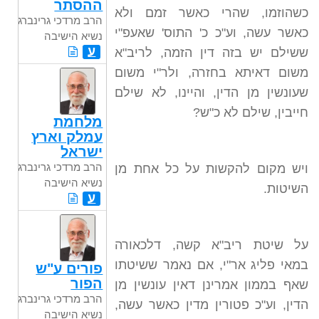
ההסתר
כשהוזמו, שהרי כאשר זמם ולא
הרב מרדכי גרינברג
כאשר עשה, וע"כ כ' התוס' שאעפ"י
נשיא הישיבה
ע
ששילם יש בזה דין הזמה, לריב"א
משום דאיתא בחזרה, ולר"י משום
שעונשין מן הדין, והיינו, לא שילם
חייבין, שילם לא כ"ש?
מלחמת
עמלק וארץ
ישראל
הרב מרדכי גרינברג
ויש מקום להקשות על כל אחת מן
נשיא הישיבה
השיטות.
ע
על שיטת ריב"א קשה, דלכאורה
במאי פליג אר"י, אם נאמר ששיטתו
פורים ע"ש
הפור
שאף בממון אמרינן דאין עונשין מן
הרב מרדכי גרינברג
הדין, וע"כ פטורין מדין כאשר עשה,
נשיא הישיבה