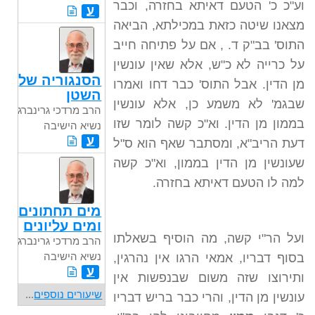
וע"כ כ' הטעם דאיתא בחזרה, וכבר
ע
מצאנו שיטה כזאת במכילתא, הביאה
התוס' בב"ק ד. , אם על פתיחה חייב
על כרייה לא כ"ש, אלא שאין עונשין
הסנגוריה של
מן הדין. אבל התוס' כבר דחו ואמרו
השטן
שבגמ' לא משמע כן, אלא עונשין
הרב מרדכי גרינברג
בממון מן הדין. וא"כ קשה לומר שזו
נשיא הישיבה
ע
דעת הריב"א, ומסתבר שאף הוא ס"ל
שעונשין מן הדין בממון, וא"כ קשה
למה לו הטעם דאיתא בחזרה.
מים תחתונים
ומים עליונים
ועל הר"י קשה, מה הוסיף בשאלתו
הרב מרדכי גרינברג
נשיא הישיבה
בסוף דבריו, אמאי הרגו אין נהרגין,
ע
ותירוצו שזה משום שבנפשות אין
שיעורים נוספים
...
עונשין מן הדין, והרי כבר בריש דבריו