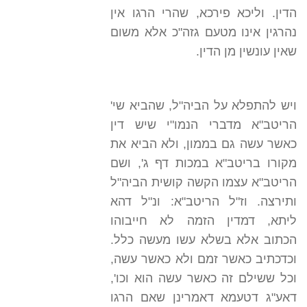
הדין. וליכא פירכא, שהרי הרגו אין
נהרגין אינו מטעם גזה"כ אלא משום
שאין עונשין מן הדין.
ויש להתפלא על הביה"ל, שהביא שי'
הריטב"א מדברי הנמו"י שיש דין
כאשר עשה גם בממון, ולא הביא את
מקורו בריטב"א במכות דף ג', ושם
הריטב"א עצמו הקשה קושית הביה"ל
ותירצה. וז"ל הריטב"א: ונ"ל דהא
ליתא, דמדין הזמה לא חייבוהו
הכתוב אלא בשלא עשו מעשה כלל.
וכדכתיב כאשר זמם ולא כאשר עשה,
וכל ששילם זה כאשר עשה הוא וכו',
דאע"ג דטעמא דאמרינן שאם הרגו