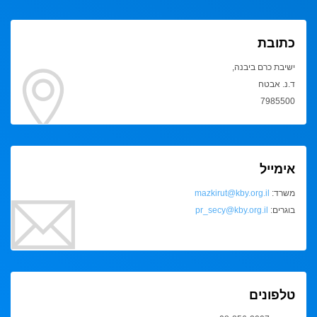
כתובת
ישיבת כרם ביבנה,
ד.נ. אבטח
7985500
אימייל
משרד:
mazkirut@kby.org.il
בוגרים:
pr_secy@kby.org.il
טלפונים