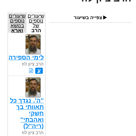
שיעורים
שיעורים
צפייה בשיעור
נוספים
נוספים
של
בנושא
הרב
וארא
ציון לוז
לימי הספירה
הרב ציון לוז
ע
''ה', נגדך כל
תאוותי בך
חשקי
ואהבתי''
(ריה''ל)
הרב ציון לוז