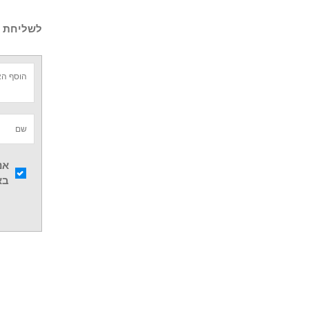
לשליחת ש
אנ
בא