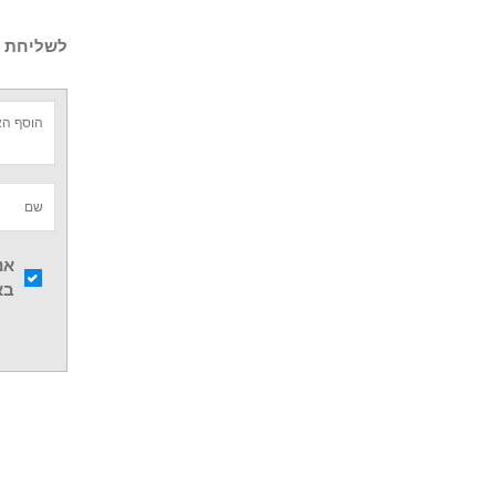
לשליחת ש
אנ
בא