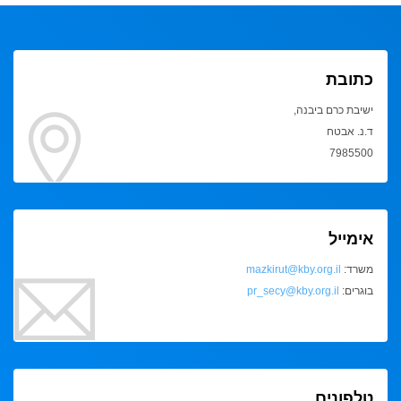
כתובת
ישיבת כרם ביבנה,
ד.נ. אבטח
7985500
אימייל
משרד:
mazkirut@kby.org.il
בוגרים:
pr_secy@kby.org.il
טלפונים