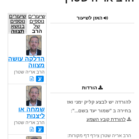
שיעורים
שיעורים
האזן לשיעור
נוספים
נוספים
של
בנושא
הרב
תצווה
אריה
שטרן
הדלקה עושה
מצווה
הרב אריה שטרן
ע
הורדות
להורדה יש לבצע קליק ימני ואז
שמחה או
בחירה ב "שמור יעד בשם...":
ליצנות
להורדת קובץ השמע
הרב אריה שטרן
ע
הרב אריה שטרן צירף דף מקורות: