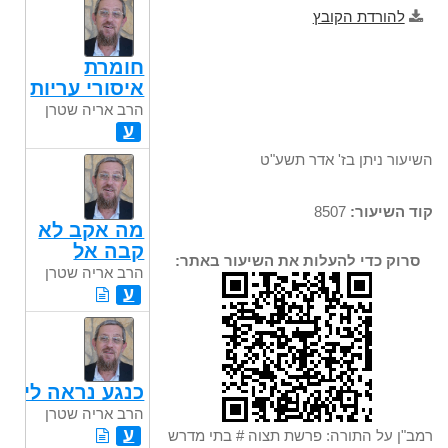
להורדת הקובץ
חומרת
איסורי עריות
הרב אריה שטרן
ע
השיעור ניתן בז' אדר תשע"ט
קוד השיעור:
8507
מה אקב לא
קבה אל
סרוק כדי להעלות את השיעור באתר:
הרב אריה שטרן
ע
כנגע נראה לי
הרב אריה שטרן
ע
רמב"ן על התורה: פרשת תצוה # בתי מדרש