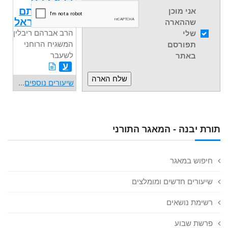
הלא כבני
כושיים אתם
אני מוכן
לי בני ישראל
שההארה
הרב אברהם ריבלין,
שלי
המשגיח הרוחני
תפורסם
לשעבר
באתר
ע
שיעורים נוספים
...
תורת יבנה - המאגר התורני
חיפוש במאגר
שיעורים חדשים ומומלצים
רשימת נושאים
פרשת שבוע