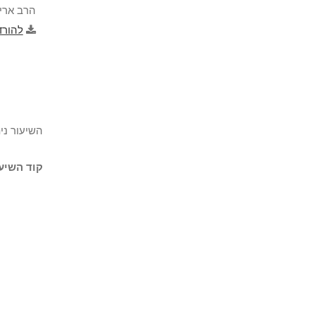
הרב אריה
להורד
השיעור נית
קוד השיעו