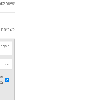
שיעור לפר
לשליחת ש
אנ
בא