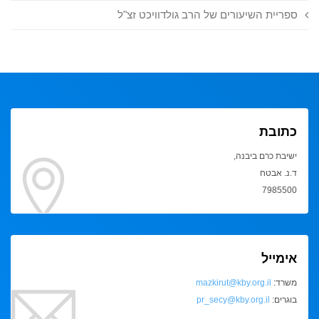
ספריית השיעורים של הרב גולדוויכט זצ"ל
כתובת
ישיבת כרם ביבנה,
ד.נ. אבטח
7985500
אימייל
משרד:
mazkirut@kby.org.il
בוגרים:
pr_secy@kby.org.il