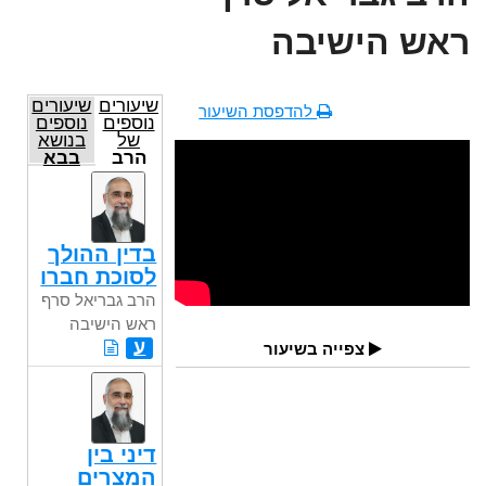
ראש הישיבה
שיעורים
שיעורים
להדפסת השיעור
נוספים
נוספים
של
בנושא
הרב
בבא
גבריאל
בתרא
סרף
ראש
הישיבה
בדין ההולך
לסוכת חברו
הרב גבריאל סרף
ראש הישיבה
ע
צפייה בשיעור
דיני בין
המצרים