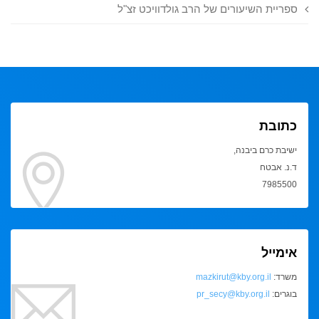
ספריית השיעורים של הרב גולדוויכט זצ"ל
כתובת
ישיבת כרם ביבנה,
ד.נ. אבטח
7985500
אימייל
משרד:
mazkirut@kby.org.il
בוגרים:
pr_secy@kby.org.il