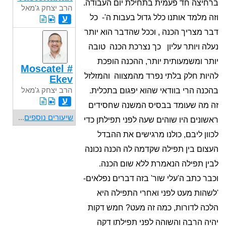
ברחיצה חד פעמית בתחילת יום העבודה.
הרב יצחק ג'מאל
וזה מלמד אותנו כלל גדול בעבות ה'- כל
ע
דבר מצריך הכנה , וככל שהדבר הוא יותר
נעלה ויותר עליון כך נצרכת הכנה טובה
יותר ומשמעותית יותר, ההכנה הופכת
Moscatel #
להיות חלק בלתי נפרד מהמצווה והמזלזל
Ekev
הרב יצחק ג'מאל
בהכנה הרי בוודאי שהוא יפגום בתכלית.
ע
זה מה שעומד בבסיס המשנה שחסידים
שיעורים נוספים
...
ראשונים היו שוהים שעה לפני תפילתן כדי
לכוון ליבם, כולנו מרגישים את ההבדל
העצום בין תפילה שקדמה לה הכנה נכונה
לבין תפילה הנאמרת ללא שום הכנה.
וכבר כתב ה'עלי שור' בזה דברים נפלאים-
'לשהות מעט לפני ואחרי התפילה היא
הלכה לדורות, כמה זה מעט? חמש דקות
יהיה הרבה והשוהה לפני תפילתו דקה