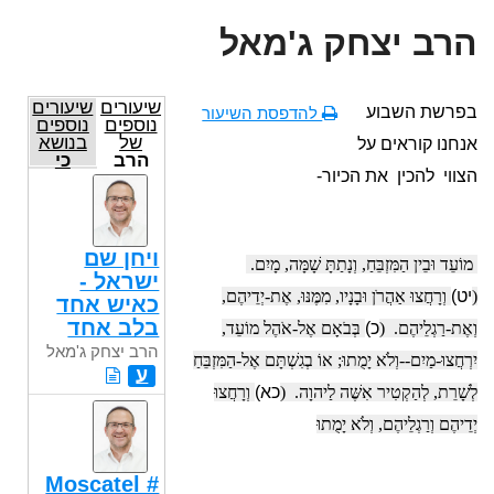
הרב יצחק ג'מאל
שיעורים
שיעורים
בפרשת השבוע
להדפסת השיעור
נוספים
נוספים
של
בנושא
אנחנו קוראים על
הרב
כי
הצווי להכין את הכיור-
יצחק
תשא
ג'מאל
ויחן שם
מוֹעֵד וּבֵין הַמִּזְבֵּחַ, וְנָתַתָּ שָׁמָּה, מָיִם.
ישראל -
(
יט)
וְרָחֲצוּ אַהֲרֹן וּבָנָיו, מִמֶּנּוּ, אֶת-יְדֵיהֶם,
כאיש אחד
בלב אחד
וְאֶת-רַגְלֵיהֶם. (
כ)
בְּבֹאָם אֶל-אֹהֶל מוֹעֵד,
הרב יצחק ג'מאל
יִרְחֲצוּ-מַיִם--וְלֹא יָמֻתוּ; אוֹ בְגִשְׁתָּם אֶל-הַמִּזְבֵּחַ
ע
לְשָׁרֵת, לְהַקְטִיר
אִשֶּׁה
לַיהוָה. (
כא)
וְרָחֲצוּ
יְדֵיהֶם וְרַגְלֵיהֶם, וְלֹא יָמֻתוּ
Moscatel #