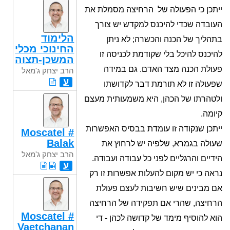
ייתכן כי הפעולה של הרחיצה מסמלת את
העובדה שכדי להיכנס למקדש יש צורך
הלימוד
בתהליך של הכנה והכשרה; לא ניתן
החינוכי מכלי
להיכנס להיכל בלי שקודמת לכניסה זו
המשכן-תצוה
פעולת הכנה מצד האדם. גם במידה
הרב יצחק ג'מאל
ע
שפעולה זו לא תורמת דבר לקדושתו
ולטהרתו של הכהן, היא משמעותית מעצם
קיומה.
ייתכן שנקודה זו עומדת בבסיס האפשרות
Moscatel #
Balak
שעולה בגמרא, שלפיה יש לרחוץ את
הרב יצחק ג'מאל
הידיים והרגליים לפני כל עבודה ועבודה.
ע
נראה כי יש מקום להעלות אפשרות זו רק
אם מבינים שיש חשיבות לעצם פעולת
הרחיצה, שהרי אם תפקידה של הרחיצה
Moscatel #
הוא להוסיף מימד של קדושה לכהן - די
Vaetchanan