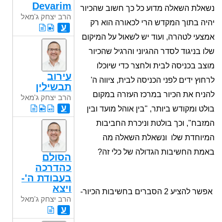
Devarim
נשאלת השאלה מדוע כל כך חשוב שהכיור
הרב יצחק ג'מאל
יהיה בתוך המקדש הרי לכאורה הוא רק
ע
אמצעי לטהרה, ועוד יש לשאול על המיקום
שלו בניגוד לסדר ההגיוני והרגיל שהכיור
מוצב בכניסה לבית ולחצר כדי שיוכלו
עירוב
לרחוץ ידים לפני הכניסה לבית, ציווה ה'
תבשילין
להניח את הכיור במרכז העזרה במקום
הרב יצחק ג'מאל
ע
בולט ומקודש ביותר, "בין אוהל מועד ובין
המזבח", וכך בולטת וניכרת החביבות
המיוחדת שלו ונשאלת השאלה מה
באמת החשיבות הגדולה של כלי זה?
הסולם
כהדרכה
בעבודת ה'-
ויצא
אפשר להציע 2 הסברים בחשיבות הכיור-
הרב יצחק ג'מאל
ע