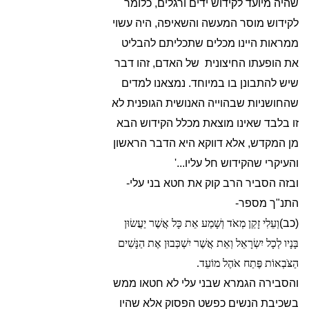
שהיה מיועד לקידוש ידים ורגלים, כלומר
לקידוש מוסר המעשה והשאיפה, היה עשוי
ממראות היינו מכלים שתכליתם להבליט
את הופעתו החיצונית של האדם, זהו דבר
שיש להתבונן בו במיוחד. נמצאנו למדים
שהחושניות שבהוייה האנושית הגופנית לא
זו בלבד שאינו מוצאת מכלל הקידוש הבא
מן המקדש, אלא דווקא היא הדבר הראשון
והעיקרי שהקידוש חל עליו...'
ובזה הסביר הרב קוק את חטא בני עלי-
התנ"ך מספר-
(כב)
וְעֵלִי זָקֵן מְאֹד וְשָׁמַע אֵת כָּל אֲשֶׁר יַעֲשׂוּן
בָּנָיו לְכָל יִשְׂרָאֵל וְאֵת אֲשֶׁר יִשְׁכְּבוּן אֶת הַנָּשִׁים
הַצֹּבְאוֹת פֶּתַח אֹהֶל מוֹעֵד.
והסבירה הגמרא שבני עלי לא חטאו ממש
בשכיבת הנשים כפשט הפסוק אלא שהיו