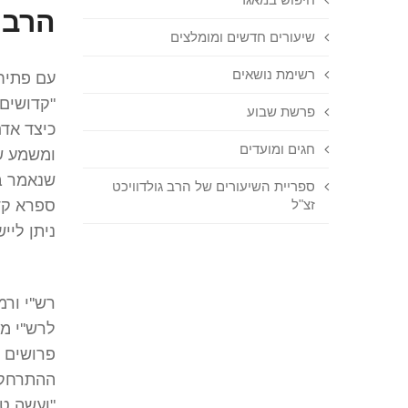
הרב 
שיעורים חדשים ומומלצים
רשימת נושאים
עם פתיחת
"קדושים 
פרשת שבוע
כיצד אדם
חגים ומועדים
ומשמע ש
שנאמר בה
ספריית השיעורים של הרב גולדוויכט
זצ"ל
ספרא קדו
ניתן ליי
רש''י ור
לרש''י מ
פרושים מ
ההתרחקות
"ועשה טו