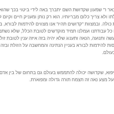
ר ר' שמעון שקדושת השם יתברך באה לידי ביטוי בכך שהוא
לתו ולא צריך כלום מבריותיו. הוא רק נותן ומעניק חיים וקיום ל
כולה. ובמצוות "קדושים תהיו" אנו מצווים להידמות לבורא, ב
 כל עבודתנו ועמלנו תמיד מוקדשים לטובת הכלל, שלא נשת
ה ותנועה, הנאה ותענוג שלא יהיה בזה איזה ענין לטובת זולת
סות להידמות לבורא בעניין הנתינה והמחשבה על הזולת ובזה 
עולם.
יפוא, שקדושה יכולה להתממש בעולם גם בתחום של בין אדם
על מצע נאה זה תצמח תורה גדולה ומפוארת.