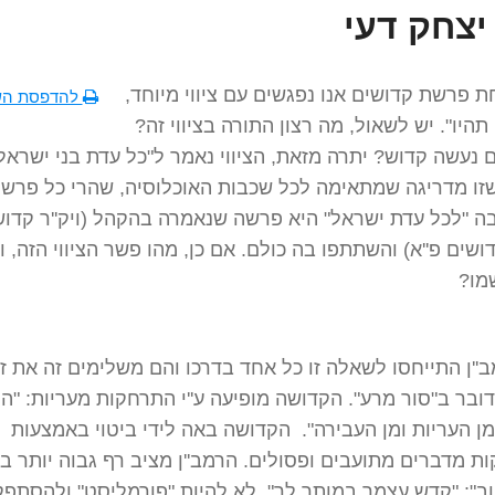
יצחק דעי
 פרשת קדושים אנו נפגשים עם ציווי מיוחד,
להדפסת הש
תהיו". יש לשאול, מה רצון התורה בציווי זה?
 נעשה קדוש? יתרה מזאת, הציווי נאמר ל"כל עדת בני ישראל"
זו מדריגה שמתאימה לכל שכבות האוכלוסיה, שהרי כל פרש
 "לכל עדת ישראל" היא פרשה שנאמרה בהקהל (ויק''ר קדוש
שים פ''א) והשתתפו בה כולם. אם כן, מהו פשר הציווי הזה, ו
שמו?
מב''ן התייחסו לשאלה זו כל אחד בדרכו והם משלימים זה את זה
דובר ב"סור מרע". הקדושה מופיעה ע''י התרחקות מעריות: "הו
ן העריות ומן העבירה". הקדושה באה לידי ביטוי באמצעות
 מדברים מתועבים ופסולים. הרמב''ן מציב רף גבוה יותר ב
ב": "קדש עצמך במותר לך", לא להיות "פורמליסט" ולהסתפק