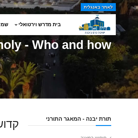
לאתר באנגלית
בית מדרש וירטואלי
שמי
 holy - Who and how
תורת יבנה - המאגר התורני
קדוש
חיפוש במאגר