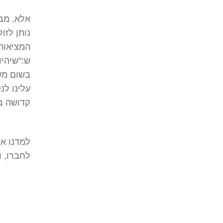
אלא, מבא
נותן לזו
המציאות 
ש:"שיהיו
בשום מעש
עלינו לנ
קדושה ב
למדנו א
לחברו, ו