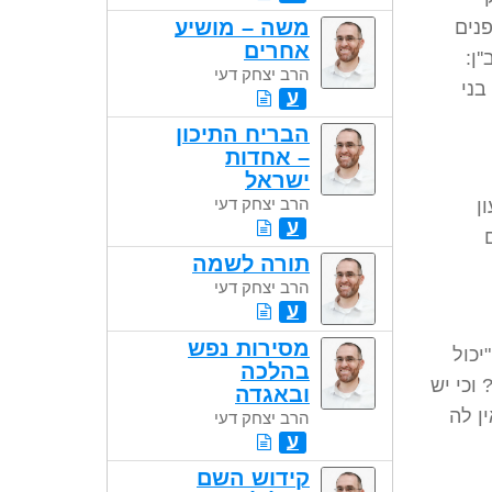
משה – מושיע
נים
אחרים
ן:
הרב יצחק דעי
בני
ע
הבריח התיכון
– אחדות
ישראל
הרב יצחק דעי
ן
ע
תורה לשמה
הרב יצחק דעי
ע
מסירות נפש
יכול
בהלכה
 וכי יש
ובאגדה
ן לה
הרב יצחק דעי
ע
קידוש השם