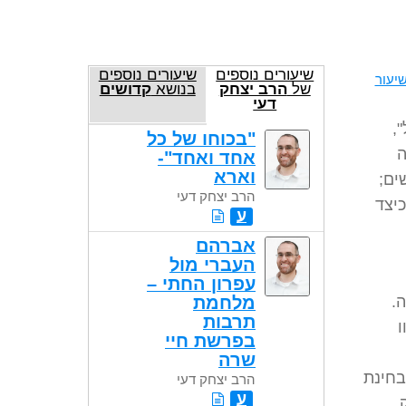
שיעורים נוספים
שיעורים נוספים
יעור
של
הרב יצחק
בנושא
קדושים
דעי
,
"בכוחו של כל
ה
אחד ואחד"-
וארא
ים;
הרב יצחק דעי
כיצד
ע
אברהם
העברי מול
עפרון החתי –
.
מלחמת
תרבות
ו
בפרשת חיי
שרה
בחינת
הרב יצחק דעי
ע