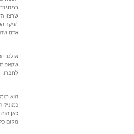
במסגרת 
שרצון ה'
"עיקר הכ
אדם שהם
אולם, יש
שקאפ זצ'
לחברו.
הוא תומך
כמוני? ת
כאן הוה 
מקום כלל