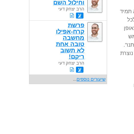
וחילול השם
הרב יצחק דעי
 תמיד
ע
כל
פרשת
אופן
קרח-אפילו
מש
מחשבה
טובה אחת
נו".
לא תשוב
נוצרת
ריקם!
הרב יצחק דעי
ע
שיעורים נוספים
...