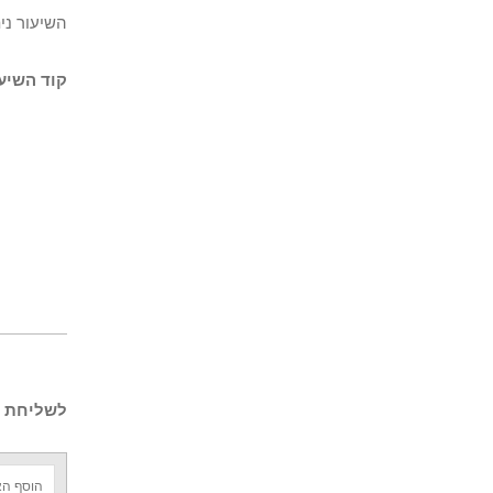
השיעור ני
קוד השיעו
לשליחת ש