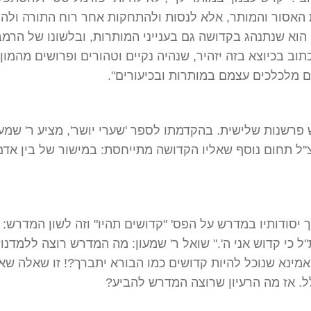
האסור והמותר, אלא לנסות ולהתחקות אחר רוח התורה ולהפ
 הוא שנתנהג בקדושה גם בענייני המותרות, ובלשונו של הרמב''
תוב בכיוצא בזה יזהיר, שנהיה נקיים וטהורים ופרושים מהמון 
 מלכלכים עצמם במותרות ובכיעורים".
 פרשנות שלישית. בהקדמתו לספר 'שערי יושר', מציע ר' שמעו
'ל תחום נוסף שאליו הקדושה מתייחסת: במישור של בין אדם
 יסודותיו במדרש על הפס' "קדושים תהיו" וזה לשון המדרש: "
''ל כי קדוש אני ה'." שואל ר' שמעון: מה המדרש רוצה ללמדנו?
אמינא שנוכל להיות קדושים כמו הבורא יתברך?! זו שאלה שאי
. אז מה הרעיון שרוצה המדרש להביע?