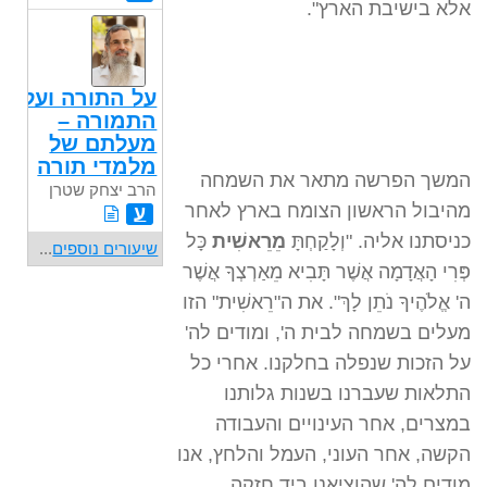
אלא בישיבת הארץ".
על התורה ועל
התמורה –
מעלתם של
מלמדי תורה
המשך הפרשה מתאר את השמחה
הרב יצחק שטרן
מהיבול הראשון הצומח בארץ לאחר
ע
כניסתנו אליה. "וְלָקַחְתָּ
מֵרֵאשִׁית
כָּל
שיעורים נוספים
...
פְּרִי הָאֲדָמָה אֲשֶׁר תָּבִיא מֵאַרְצְךָ אֲשֶׁר
ה' אֱלֹהֶיךָ נֹתֵן לָךְ". את ה"רֵאשִׁית" הזו
מעלים בשמחה לבית ה', ומודים לה'
על הזכות שנפלה בחלקנו. אחרי כל
התלאות שעברנו בשנות גלותנו
במצרים, אחר העינויים והעבודה
הקשה, אחר העוני, העמל והלחץ, אנו
מודים לה' שהוציאנו ביד חזקה