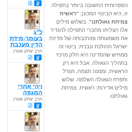
ע
הספרותית החשובה ביותר בתפילה
זו, היא הביטוי המכונן:
"ראשית
צמיחת גאולתנו"
. בשלוש מילים
אלו הצליחו מחברי התפילה להגדיר
ל"ג
בעומר-מידת
את משמעותה ומורכבותה של מדינת
הדין מעכבת
ישראל ההולכת ונבנית. ביטוי זה
הרב יצחק שטרן
ממחיש שהמדינה היא חלק מרכזי
ע
בתהליך הגאולה. אבל היא רק
הראשית. וממנה תצמח, תגדל
ותפרח הגאולה השלמה. שלוש
ויהי אחרי
מילים אדירות: ראשית. צמיחת.
המגפה
גאולתנו.
הרב יצחק שטרן
ע