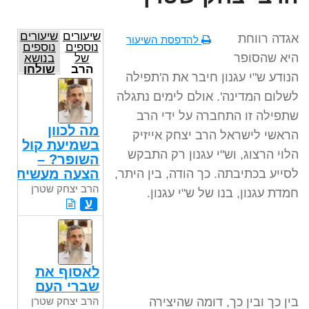
שיעורים
שיעורים
אגדה רווחת
להדפסת השיעור
נוספים
נוספים
היא שהסופר
של
בנושא
הרב
שולחן
הנודע ש"י עגנון חיבר את ה'תפילה
יצחק
שבת
שטרן
לשלום המדינה'. אולם לימים נתגלה
שתפילה זו התחברה על ידי הרב
מה לכוון
הראשי לישראל הרב יצחק אייזיק
בשמיעת קול
הלוי הרצוג, וש"י עגנון רק התבקש
השופר? –
הצעה מעשית
לסייע בכתיבתה. כך הודה, בין היתר,
הרב יצחק שטרן
חמדת עגנון, בנו של ש"י עגנון.
ע
לאסוף את
שברי העם
הרב יצחק שטרן
בין כך ובין כך, דומה שהיצירה