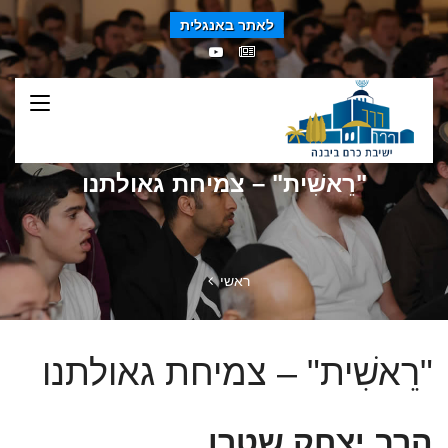
לאתר באנגלית
"רֵאשִׁית" – צמיחת גאולתנו
ראשי
"רֵאשִׁית" – צמיחת גאולתנו
הרב יצחק שטרן