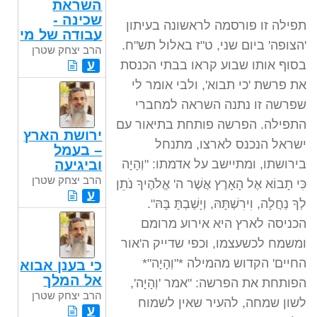
השראת
שכינה -
תפילה זו פורסמה לראשונה בעיתון
עבודה של מי
'הצופה' ביום שני, ט"ז באלול תש"ח.
הרב יצחק שטרן
בסוף אותו שבוע קראו בבתי הכנסת
ע
את פרשת 'כי תבוא', ולבי אומר לי
שפרשה זו נתנה השראה למחברי
התפילה. הפרשה פותחת בתיאור עם
ירושת הארץ
ישראל הנכנס לארצו, מתנחל
– בעמל
בירושתו, ומתיישב על אדמתו: "וְהָיָה
וביגיעה
הרב יצחק שטרן
כִּי תָבוֹא אֶל הָאָרֶץ אֲשֶׁר ה' אֱלֹהֶיךָ נֹתֵן
ע
לְךָ נַחֲלָה, וִירִשְׁתָּהּ, וְיָשַׁבְתָּ בָּהּ".
הכניסה לארץ היא אירוע מרומם
ומשמח לכשעצמו, וכפי שדייק ה'אור
החיים' הקדוש מהמילה *"וְהָיָה"*
כי בענן אבוא
אל המלך
הפותחת את הפרשה: "אמר 'וְהָיָה',
הרב יצחק שטרן
לשון שמחה, להעיר שאין לשמוח
ע