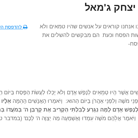
יצחק ג'מאל
אנחנו קוראים על אנשים שהיו טמאים ולא
להדפסת הש
שות הפסח וכעת הם מבקשים להשלים את
סח-
ָשִׁים אֲשֶׁר הָיוּ טְמֵאִים לְנֶפֶשׁ אָדָם וְלֹא יָכְלוּ לַעֲשֹׂת הַפֶּסַח בַּיּוֹם ה
לִפְנֵי מֹשֶׁה וְלִפְנֵי אַהֲרֹן בַּיּוֹם הַהוּא: וַיֹּאמְרוּ הָאֲנָשִׁים הָהֵמָּה
אֵלָיו 
ֶפֶשׁ אָדָם לָמָּה נִגָּרַע לְבִלְתִּי הַקְרִיב אֶת קָרְבַּן ה' בְּמֹעֲדוֹ בְּתוֹ
ַיֹּאמֶר אֲלֵהֶם מֹשֶׁה עִמְדוּ וְאֶשְׁמְעָה מַה יְצַוֶּה ה' לָכֶם' (במדבר ט