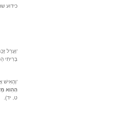
כידוע שת
'וְעָרֵל זָכ
בְּרִיתִי 
'וְהָאִישׁ א
הַהִוא מֵעַ
ט, יד).