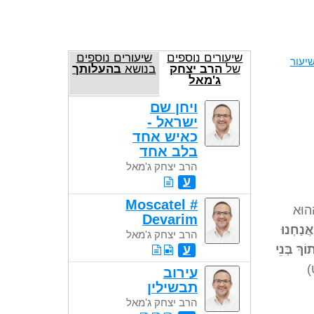
שיעורים נוספים
שיעורים נוספים
יעור
של
הרב יצחק
בנושא
בהעלותך
ג'מאל
ויחן שם
ישראל -
כאיש אחד
בלב אחד
הרב יצחק ג'מאל
ע
Moscatel #
ַהוּא
Devarim
אֲנַחְנוּ
הרב יצחק ג'מאל
ךְ בְּנֵי
ע
)
עירוב
תבשילין
הרב יצחק ג'מאל