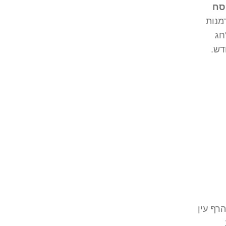
סח
מנות
חג
דש.
רף עין