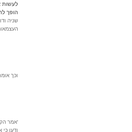
לעשות א
הופך להי
שניה ודו
העצמאות'
וכך אומ
'אמר הקד
ודעו כי 