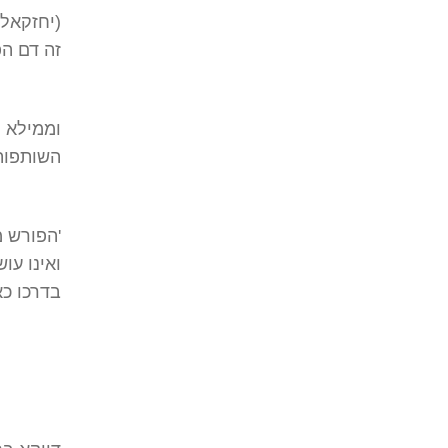
(יחזקאל 
זה דם ה
וממילא מ
השותפות
'הפורש מ
ואינו עו
בדרכו כא