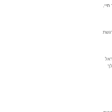
 חי
י,
רגשת
ראל
לך