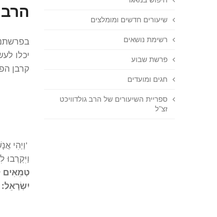
הרב 
שיעורים חדשים ומומלצים
רשימת נושאים
בפרשתנו 
יכלו לע
פרשת שבוע
קרבן הפ
חגים ומועדים
ספריית השיעורים של הרב גולדוויכט
זצ"ל
'וַיְהִי אֲנ
וַיִּקְרְבוּ 
טְמֵאִים לְנ
יִשְׂרָאֵל:
ו