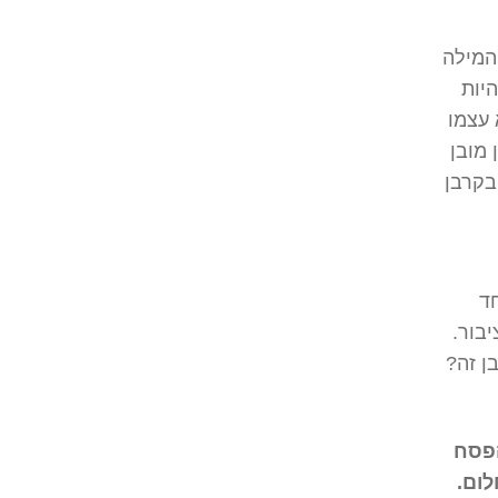
המילה
היות
 עצמו
 מובן
בקרבן
חד
בור.
ן זה?
הפסח
לום.