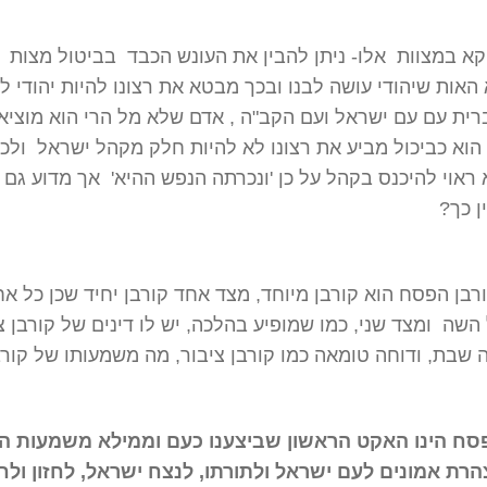
קא במצוות אלו- ניתן להבין את העונש הכבד בביטול מצות 
האות שיהודי עושה לבנו ובכך מבטא את רצונו להיות יהודי ל
ית עם עם ישראל ועם הקב"ה , אדם שלא מל הרי הוא מוציא
וא כביכול מביע את רצונו לא להיות חלק מקהל ישראל ולכן
ראוי להיכנס בקהל על כן 'ונכרתה הנפש ההיא' אך מדוע גם 
ן כך?
בן הפסח הוא קורבן מיוחד, מצד אחד קורבן יחיד שכן כל א
השה ומצד שני, כמו שמופיע בהלכה, יש לו דינים של קורבן צי
 שבת, ודוחה טומאה כמו קורבן ציבור, מה משמעותו של קורב
סח הינו האקט הראשון שביצענו כעם וממילא משמעות 
הרת אמונים לעם ישראל ולתורתו, לנצח ישראל, לחזון ולח