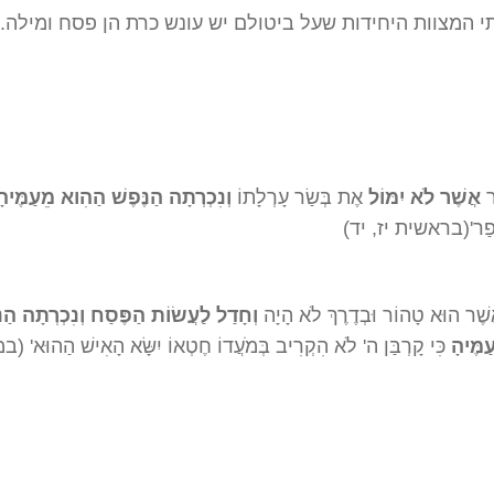
י המצוות היחידות שעל ביטולם יש עונש כרת הן פסח ומילה.
ָר
אֲשֶׁר לֹא יִמּוֹל
אֶת בְּשַׂר עָרְלָתוֹ
וְנִכְרְתָה הַנֶּפֶשׁ הַהִוא מֵעַמֶּיהָ
הֵפַר'(בראשית יז, יד)
ֲשֶׁר הוּא טָהוֹר וּבְדֶרֶךְ לֹא הָיָה
וְחָדַל לַעֲשׂוֹת הַפֶּסַח וְנִכְרְתָה הַנּ
מֶּיהָ
כִּי קָרְבַּן ה' לֹא הִקְרִיב בְּמֹעֲדוֹ חֶטְאוֹ יִשָּׂא הָאִישׁ הַהוּא' 