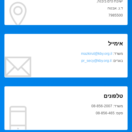
ישיבת כרם ביבנה,
ד.נ. אבטח
7985500
אימייל
משרד:
mazkirut@kby.org.il
בוגרים:
pr_secy@kby.org.il
טלפונים
משרד: 08-856-2007
פקס: 08-856-465