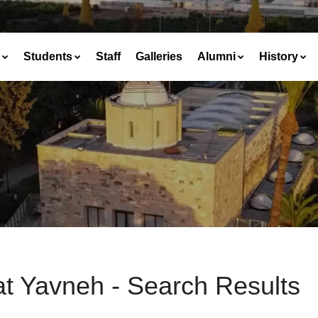
Students
Staff
Galleries
Alumni
History
at Yavneh - Search Results