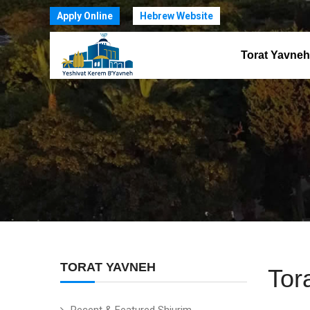
Apply Online
Hebrew Website
Torat Yavneh
TORAT YAVNEH
Tor