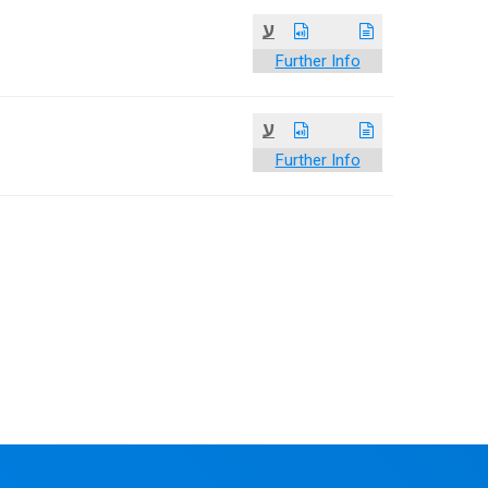
ע
Further Info
ע
Further Info