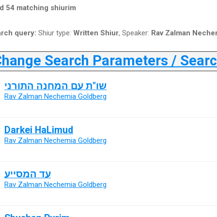
d 54 matching shiurim
rch query:
Shiur type:
Written Shiur
, Speaker:
Rav Zalman Neche
ange Search Parameters / Search
שו"ת עם המחנה התורני
Rav Zalman Nechemia Goldberg
Darkei HaLimud
Rav Zalman Nechemia Goldberg
עד המסייע
Rav Zalman Nechemia Goldberg