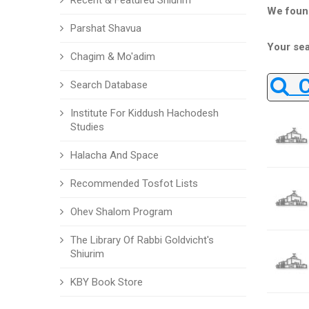
Recent & Featured Shiurim
We foun
Parshat Shavua
Your sea
Chagim & Mo'adim
Ch
Search Database
Institute For Kiddush Hachodesh
Studies
Halacha And Space
Recommended Tosfot Lists
Ohev Shalom Program
The Library Of Rabbi Goldvicht's
Shiurim
KBY Book Store