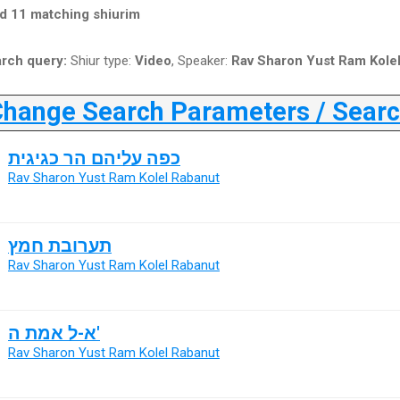
d 11 matching shiurim
rch query:
Shiur type:
Video
, Speaker:
Rav Sharon Yust Ram Kole
ange Search Parameters / Search
כפה עליהם הר כגיגית
Rav Sharon Yust Ram Kolel Rabanut
תערובת חמץ
Rav Sharon Yust Ram Kolel Rabanut
א-ל אמת ה'
Rav Sharon Yust Ram Kolel Rabanut