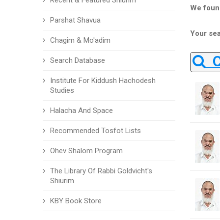
Recent & Featured Shiurim
We foun
Parshat Shavua
Your sea
Chagim & Mo'adim
Ch
Search Database
Institute For Kiddush Hachodesh
Studies
Halacha And Space
Recommended Tosfot Lists
Ohev Shalom Program
The Library Of Rabbi Goldvicht's
Shiurim
KBY Book Store