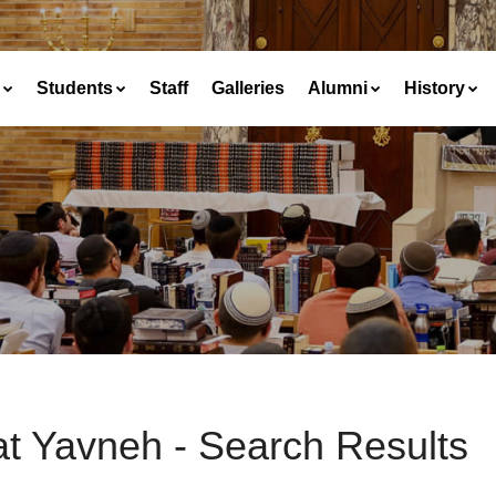
Students
Staff
Galleries
Alumni
History
at Yavneh - Search Results