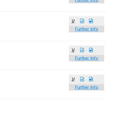
Further Info
ע
Further Info
ע
Further Info
ע
Further Info