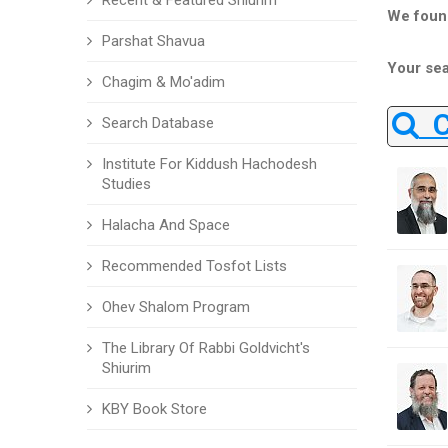
Recent & Featured Shiurim
We foun
Parshat Shavua
Your sea
Chagim & Mo'adim
Ch
Search Database
Institute For Kiddush Hachodesh
Studies
Halacha And Space
Recommended Tosfot Lists
Ohev Shalom Program
The Library Of Rabbi Goldvicht's
Shiurim
KBY Book Store