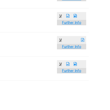
ע
Further Info
ע
Further Info
ע
Further Info