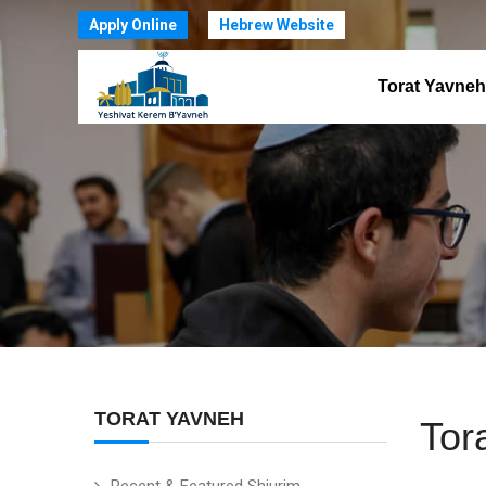
Apply Online
Hebrew Website
Torat Yavneh
TORAT YAVNEH
Tor