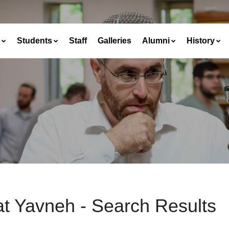
Students
Staff
Galleries
Alumni
History
at Yavneh - Search Results