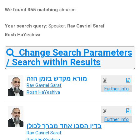
We found 355 matching shiurim
Your search query:
Speaker:
Rav Gavriel Saraf
Rosh HaYeshiva
Change Search Parameters
/ Search within Results
מורא מקדש בזמן הזה
ע
Rav Gavriel Saraf
Further Info
Rosh HaYeshiva
ע
Further Info
בדין הסבו אחד מברך לכולן
Rav Gavriel Saraf
Rosh HaYeshiva