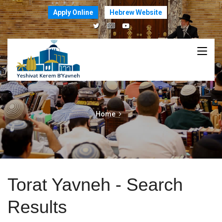
Apply Online
Hebrew Website
Home
Torat Yavneh - Search
Results