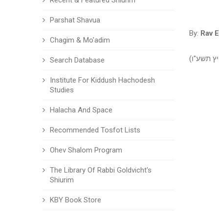
Recent & Featured Shiurim
Parshat Shavua
By:
Rav E
Chagim & Mo'adim
יץ תשע"ו
Search Database
Institute For Kiddush Hachodesh
Studies
Halacha And Space
Recommended Tosfot Lists
Ohev Shalom Program
The Library Of Rabbi Goldvicht's
Shiurim
KBY Book Store