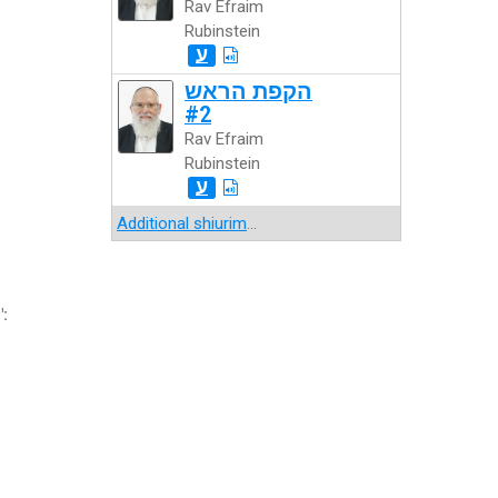
Rav Efraim
Rubinstein
ע
הקפת הראש
#2
Rav Efraim
Rubinstein
ע
Additional shiurim
...
":