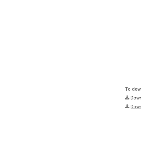
To down
Down
Down