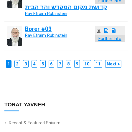
Further Info
קדושת מקום המקדש והר הבית
Rav Efraim Rubinstein
Borer #03
ע
Rav Efraim Rubinstein
Further Info
1
2
3
4
5
6
7
8
9
10
11
Next >
TORAT YAVNEH
Recent & Featured Shiurim