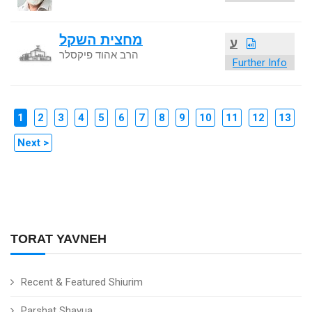
מחצית השקל
ע
הרב אהוד פיקסלר
Further Info
1
2
3
4
5
6
7
8
9
10
11
12
13
Next >
TORAT YAVNEH
Recent & Featured Shiurim
Parshat Shavua