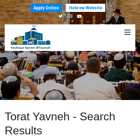
Apply Online
Hebrew Website
Home
Torat Yavneh - Search
Results