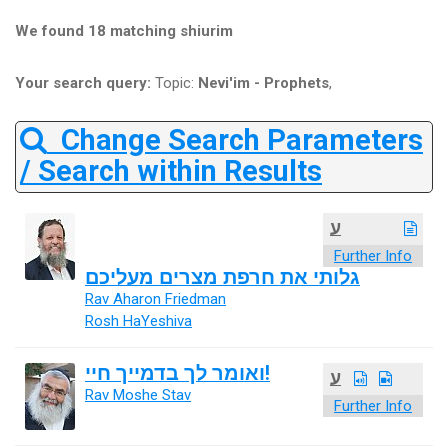
We found 18 matching shiurim
Your search query:
Topic:
Nevi'im - Prophets
,
Change Search Parameters
/ Search within Results
ע
Further Info
גלותי את חרפת מצרים מעליכם
Rav Aharon Friedman
Rosh HaYeshiva
ואומר לך בדמייך חיי!
ע
Rav Moshe Stav
Further Info