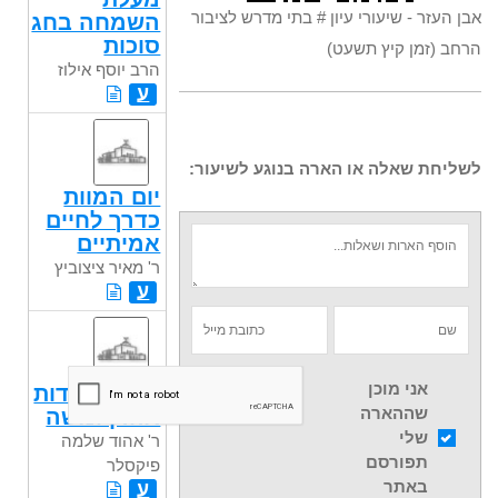
אבן העזר - שיעורי עיון # בתי מדרש לציבור
השמחה בחג
סוכות
הרחב (זמן קיץ תשעט)
הרב יוסף אילוז
ע
לשליחת שאלה או הארה בנוגע לשיעור:
יום המוות
כדרך לחיים
אמיתיים
ר' מאיר ציצוביץ
ע
אני מוכן
ואלה תולדות
שההארה
אהרן ומשה
שלי
ר' אהוד שלמה
תפורסם
פיקסלר
באתר
ע