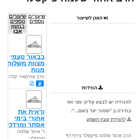
שיעורים
שיעורים
האזן לשיעור
נוספים
נוספים
בנושא
אבן
העזר
בבאור טעמי
מצוות משלוח
מנות
הרב אחימאיר קלה
ע
הורדות
להורדה יש לבצע קליק ימני ואז
בחירה ב "שמור יעד בשם...":
וראית את
אחורי בימי
להורדת קובץ השמע
אסתר ומרדכי
ר' אהוד שלמה
הרב אהוד שלמה פיקסלר צירף דף
פיקסלר