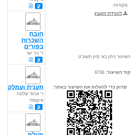
מקורות:
ע
להורדת הקובץ
חובת
השכרות
בפורים
ר' ניר ישי
השיעור ניתן בא' סיון תשע"ט
ע
קוד השיעור:
8736
תענית ועמלק
סרוק כדי להעלות את השיעור באתר:
ר' אהוד שלמה
פיקסלר
ע
מעלת