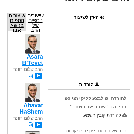
שיעורים
שיעורים
האזן לשיעור
נוספים
נוספים
של
בנושא
הרב
אבן
שלום
העזר
רוזנר
Asara
B'Tevet
הרב שלום רוזנר
E
הורדות
להורדה יש לבצע קליק ימני ואז
Ahavat
בחירה ב "שמור יעד בשם...":
HaShem
להורדת קובץ השמע
הרב שלום רוזנר
E
הרב שלום רוזנר צירף דף מקורות: