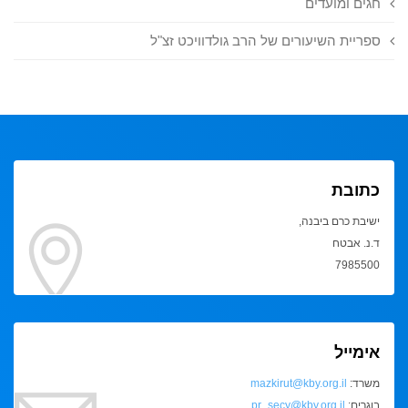
חגים ומועדים
ספריית השיעורים של הרב גולדוויכט זצ"ל
כתובת
ישיבת כרם ביבנה,
ד.נ. אבטח
7985500
אימייל
משרד:
mazkirut@kby.org.il
בוגרים:
pr_secy@kby.org.il