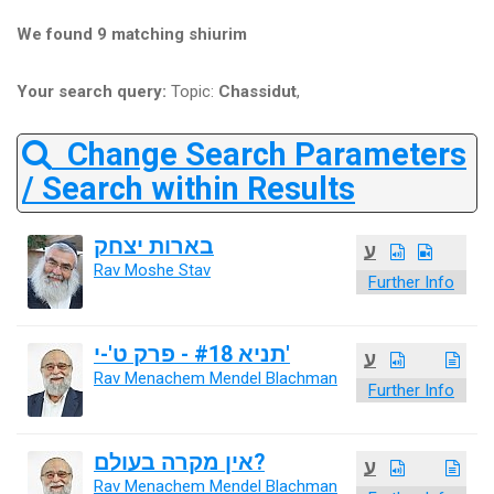
We found 9 matching shiurim
Your search query:
Topic:
Chassidut
,
Change Search Parameters
/ Search within Results
בארות יצחק
ע
Rav Moshe Stav
Further Info
תניא #18 - פרק ט'-י'
ע
Rav Menachem Mendel Blachman
Further Info
אין מקרה בעולם?
ע
Rav Menachem Mendel Blachman