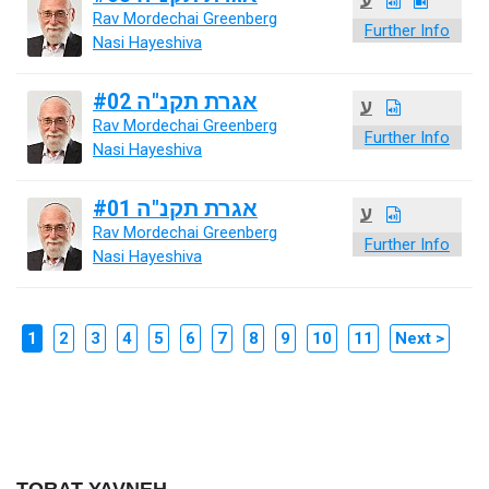
Rav Mordechai Greenberg
Further Info
Nasi Hayeshiva
אגרת תקנ"ה #02
ע
Rav Mordechai Greenberg
Further Info
Nasi Hayeshiva
אגרת תקנ"ה #01
ע
Rav Mordechai Greenberg
Further Info
Nasi Hayeshiva
1
2
3
4
5
6
7
8
9
10
11
Next >