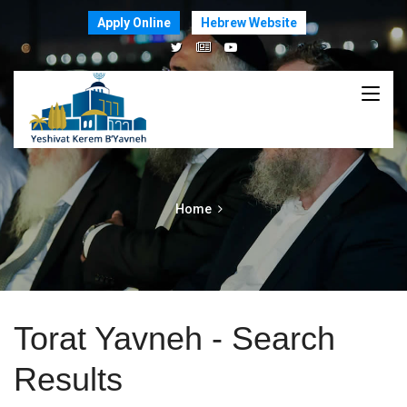
Apply Online
Hebrew Website
Home
Torat Yavneh - Search
Results