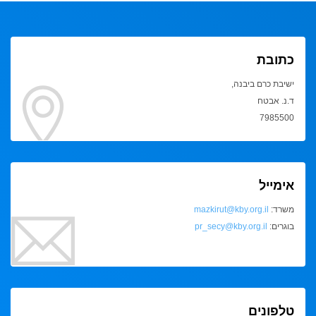
כתובת
ישיבת כרם ביבנה,
ד.נ. אבטח
7985500
אימייל
משרד:
mazkirut@kby.org.il
בוגרים:
pr_secy@kby.org.il
טלפונים