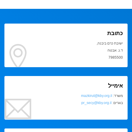
כתובת
ישיבת כרם ביבנה,
ד.נ. אבטח
7985500
אימייל
משרד:
mazkirut@kby.org.il
בוגרים:
pr_secy@kby.org.il