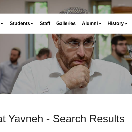
Students
Staff
Galleries
Alumni
History
at Yavneh - Search Results